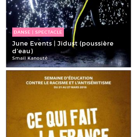
DANSE
|
SPECTACLE
16 Juin -
16 Juin 2018
June Events | Jidust (poussière
d’eau)
Smaïl Kanouté
Palais de la Porte Dorée