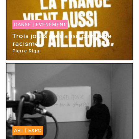
DANSE
|
EVENEMENT
24 Mar -
27 Mar 2016
Trois jours de danse contre le
racisme
Pierre Rigal
Palais de la Porte Dorée
ART
|
EXPO