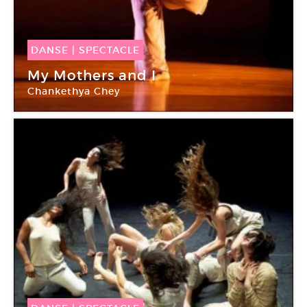
DANSE
|
SPECTACLE
17 Fév -
20 Fév 2016
My Mothers and I
Chankethya Chey
Le Tarmac