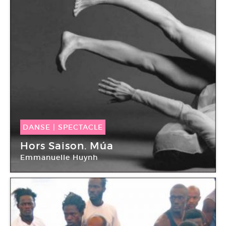
DANSE
|
SPECTACLE
12 Fév -
12 Fév 2014
Hors Saison. Múa
Emmanuelle Huynh
Le Tarmac