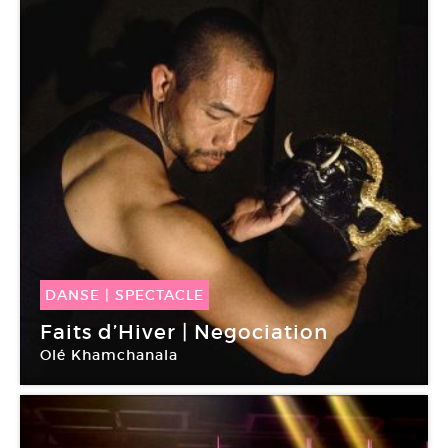
DANSE
|
SPECTACLE
06 Fév -
16 Fév 2018
Faits d’Hiver | Negociation
Olé Khamchanala
Le Tarmac