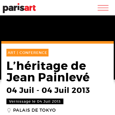
m
ART |
CONFERENCE
L’héritage de
Jean Painlevé
04 Juil
-
04 Juil 2013
Vernissage le 04 Juil 2013
PALAIS DE TOKYO
_