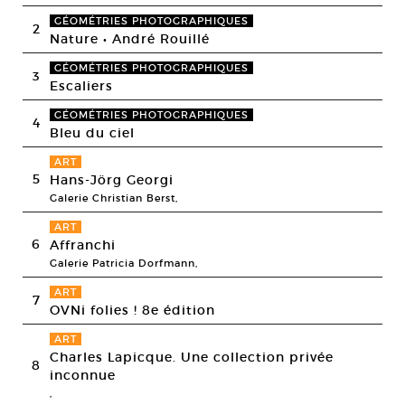
GÉOMÉTRIES PHOTOGRAPHIQUES
2
Nature • André Rouillé
GÉOMÉTRIES PHOTOGRAPHIQUES
3
Escaliers
GÉOMÉTRIES PHOTOGRAPHIQUES
4
Bleu du ciel
ART
5
Hans-Jörg Georgi
Galerie Christian Berst,
ART
6
Affranchi
Galerie Patricia Dorfmann,
ART
7
OVNi folies ! 8e édition
ART
Charles Lapicque. Une collection privée
8
inconnue
,