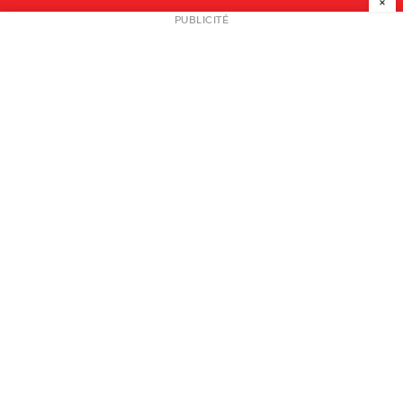
×
NEWSLETTER
PUBLICITÉ
L
A PROPOS
PLAN MEDIA
PARTENAIRES
CONTACT
© 2026 copyright
Mentions légales / CGV
Contact