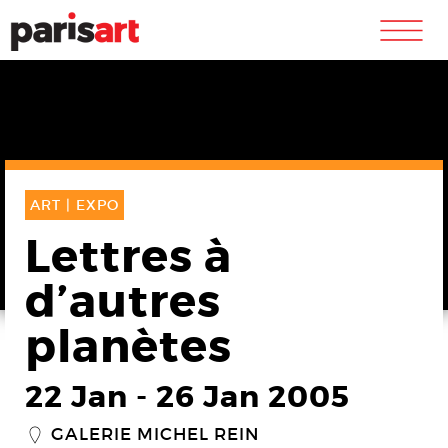
m
ART |
EXPO
Lettres à
d’autres
planètes
22 Jan
-
26 Jan 2005
GALERIE MICHEL REIN
_