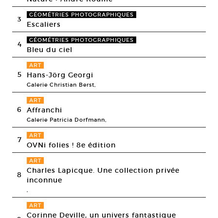
GÉOMÉTRIES PHOTOGRAPHIQUES
3
Escaliers
GÉOMÉTRIES PHOTOGRAPHIQUES
4
Bleu du ciel
ART
5
Hans-Jörg Georgi
Galerie Christian Berst,
ART
6
Affranchi
Galerie Patricia Dorfmann,
ART
7
OVNi folies ! 8e édition
ART
Charles Lapicque. Une collection privée
8
inconnue
,
ART
Corinne Deville, un univers fantastique