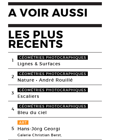
A VOIR AUSSI
LES PLUS
RECENTS
GÉOMÉTRIES PHOTOGRAPHIQUES
1
Lignes & Surfaces
GÉOMÉTRIES PHOTOGRAPHIQUES
2
Nature • André Rouillé
GÉOMÉTRIES PHOTOGRAPHIQUES
3
Escaliers
GÉOMÉTRIES PHOTOGRAPHIQUES
4
Bleu du ciel
ART
5
Hans-Jörg Georgi
Galerie Christian Berst,