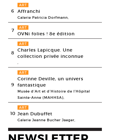
ART
6
Affranchi
Galerie Patricia Dorfmann,
ART
7
OVNi folies ! 8e édition
ART
Charles Lapicque. Une
8
collection privée inconnue
,
ART
Corinne Deville, un univers
9
fantastique
Musée d’Art et d’Histoire de l’Hôpital
Sainte-Anne (MAHHSA),
ART
10
Jean Dubuffet
Galerie Jeanne Bucher Jaeger,
NEWSLETTER