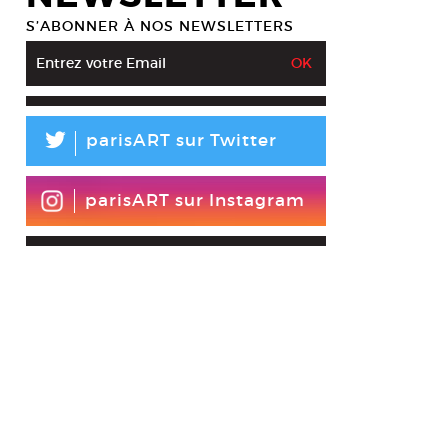
S’ABONNER À NOS NEWSLETTERS
L
parisART sur Twitter
Claude Gallotta / Groupe Emile Dubois, L’Étranger, 2015. Danse. 60 mn.
parisART sur Instagram
esy Théâtre des abbesses © Guy Delahaye