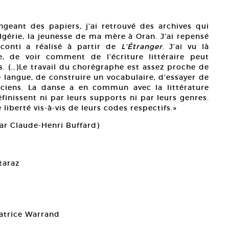
geant des papiers, j’ai retrouvé des archives qui
lgérie, la jeunesse de ma mère à Oran. J’ai repensé
conti a réalisé à partir de
L’Étranger
. J’ai vu là
e, de voir comment de l’écriture littéraire peut
 (…)Le travail du chorégraphe est assez proche de
une langue, de construire un vocabulaire, d’essayer de
nciens. La danse a en commun avec la littérature
éfinissent ni par leurs supports ni par leurs genres.
iberté vis-à-vis de leurs codes respectifs.»
par Claude-Henri Buffard)
taraz
éatrice Warrand