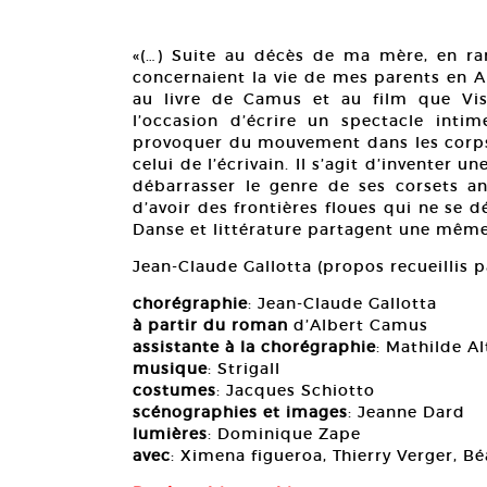
«(…) Suite au décès de ma mère, en ran
concernaient la vie de mes parents en A
au livre de Camus et au film que Vis
l’occasion d’écrire un spectacle intim
provoquer du mouvement dans les corps.
celui de l’écrivain. Il s’agit d’inventer 
débarrasser le genre de ses corsets a
d’avoir des frontières floues qui ne se d
Danse et littérature partagent une même l
Jean-Claude Gallotta (propos recueillis 
chorégraphie
: Jean-Claude Gallotta
à partir du roman
d’Albert Camus
assistante à la chorégraphie
: Mathilde Al
musique
: Strigall
costumes
: Jacques Schiotto
scénographies et images
: Jeanne Dard
lumières
: Dominique Zape
avec
: Ximena figueroa, Thierry Verger, B