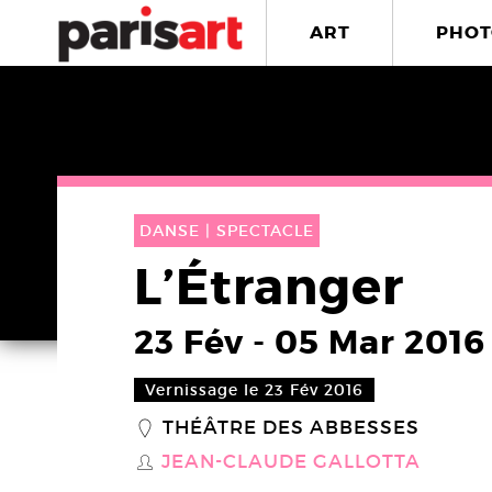
ART
PHOT
DANSE |
SPECTACLE
L’Étranger
23 Fév
-
05 Mar 2016
Vernissage le 23 Fév 2016
THÉÂTRE DES ABBESSES
_
JEAN-CLAUDE GALLOTTA
S