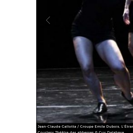
Jean-Claude Gallotta / Groupe Emile Dubois, L’Étra
Courtesy Théâtre des abbesses © Guy Delahaye