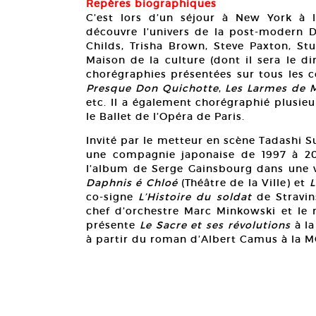
Repères biographiques
C’est lors d’un séjour à New York à 
découvre l’univers de la post-modern 
Childs, Trisha Brown, Steve Paxton, Stu
Maison de la culture (dont il sera le di
chorégraphies présentées sur tous les 
Presque Don Quichotte
,
Les Larmes de 
etc. Il a également chorégraphié plusieu
le Ballet de l’Opéra de Paris.
Invité par le metteur en scène Tadashi Suz
une compagnie japonaise de 1997 à 
l’album de Serge Gainsbourg dans une ve
Daphnis é Chloé
(Théâtre de la Ville) et
L
co-signe
L’Histoire du soldat
de Stravin
chef d’orchestre Marc Minkowski et le m
présente
Le Sacre et ses révolutions
à l
à partir du roman d’Albert Camus à la M