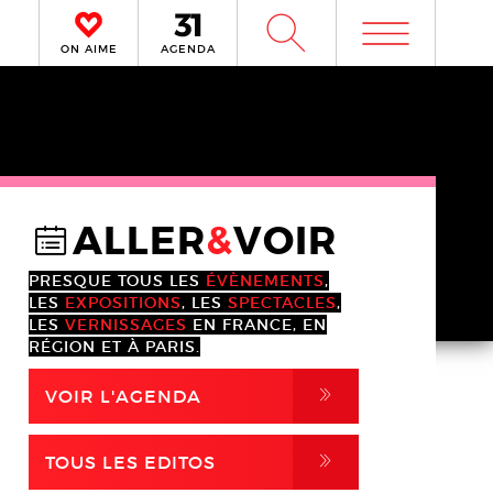
m
W
ON AIME
AGENDA
ALLER
&
VOIR
@
PRESQUE TOUS LES
ÉVÈNEMENTS
,
LES
EXPOSITIONS
, LES
SPECTACLES
,
LES
VERNISSAGES
EN FRANCE, EN
RÉGION ET À PARIS.
,
VOIR L'AGENDA
,
TOUS LES EDITOS