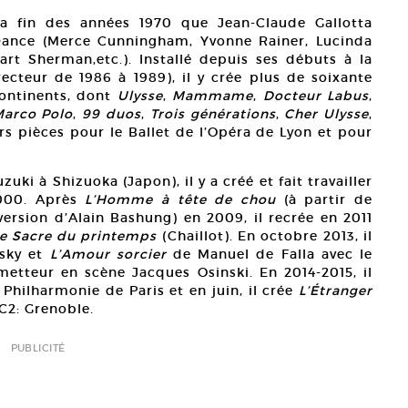
la fin des années 1970 que Jean-Claude Gallotta
Dance (Merce Cunningham, Yvonne Rainer, Lucinda
art Sherman,etc.). Installé depuis ses débuts à la
recteur de 1986 à 1989), il y crée plus de soixante
continents, dont
Ulysse
,
Mammame
,
Docteur Labus
,
Marco Polo
,
99 duos
,
Trois générations
,
Cher Ulysse
,
rs pièces pour le Ballet de l’Opéra de Lyon et pour
uki à Shizuoka (Japon), il y a créé et fait travailler
2000. Après
L’Homme à tête de chou
(à partir de
rsion d’Alain Bashung) en 2009, il recrée en 2011
e Sacre du printemps
(Chaillot). En octobre 2013, il
sky et
L’Amour sorcier
de Manuel de Falla avec le
etteur en scène Jacques Osinski. En 2014-2015, il
a Philharmonie de Paris et en juin, il crée
L’Étranger
C2: Grenoble.
PUBLICITÉ