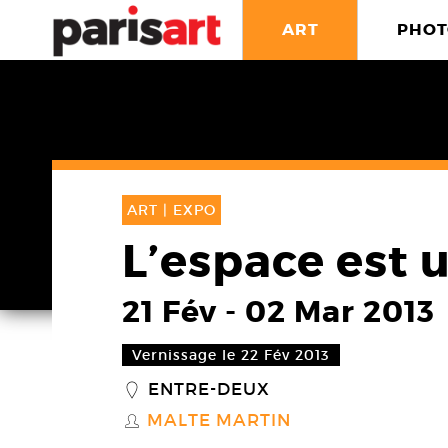
ART
PHOT
ART |
EXPO
L’espace est 
21 Fév
-
02 Mar 2013
Vernissage le 22 Fév 2013
ENTRE-DEUX
_
MALTE MARTIN
S