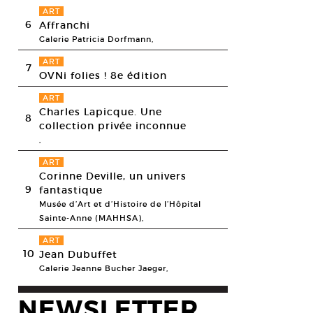
ART
6
Affranchi
Galerie Patricia Dorfmann,
ART
7
OVNi folies ! 8e édition
ART
Charles Lapicque. Une
8
collection privée inconnue
,
ART
Corinne Deville, un univers
 Martin, Ciels de Nantes (détail), 2012.
9
fantastique
esy Entre Deux, Nantes, © Malte Martin
Musée d’Art et d’Histoire de l’Hôpital
Sainte-Anne (MAHHSA),
ART
10
Jean Dubuffet
Galerie Jeanne Bucher Jaeger,
NEWSLETTER