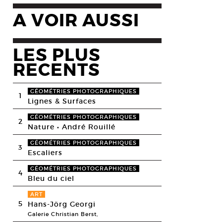
A VOIR AUSSI
LES PLUS
RECENTS
GÉOMÉTRIES PHOTOGRAPHIQUES
1
Lignes & Surfaces
GÉOMÉTRIES PHOTOGRAPHIQUES
2
Nature • André Rouillé
GÉOMÉTRIES PHOTOGRAPHIQUES
3
Escaliers
GÉOMÉTRIES PHOTOGRAPHIQUES
4
Bleu du ciel
ART
5
Hans-Jörg Georgi
Galerie Christian Berst,