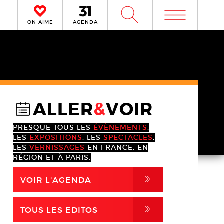
m
W
ON AIME
AGENDA
ALLER
&
VOIR
@
PRESQUE TOUS LES
ÉVÈNEMENTS
,
LES
EXPOSITIONS
, LES
SPECTACLES
,
LES
VERNISSAGES
EN FRANCE, EN
RÉGION ET À PARIS.
,
VOIR L'AGENDA
,
TOUS LES EDITOS