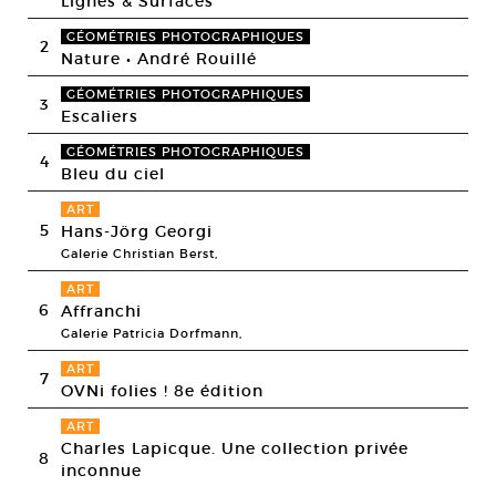
Lignes & Surfaces
GÉOMÉTRIES PHOTOGRAPHIQUES
2
Nature • André Rouillé
GÉOMÉTRIES PHOTOGRAPHIQUES
3
Escaliers
GÉOMÉTRIES PHOTOGRAPHIQUES
4
Bleu du ciel
ART
5
Hans-Jörg Georgi
Galerie Christian Berst,
ART
6
Affranchi
Galerie Patricia Dorfmann,
ART
7
OVNi folies ! 8e édition
ART
Charles Lapicque. Une collection privée
8
inconnue
,