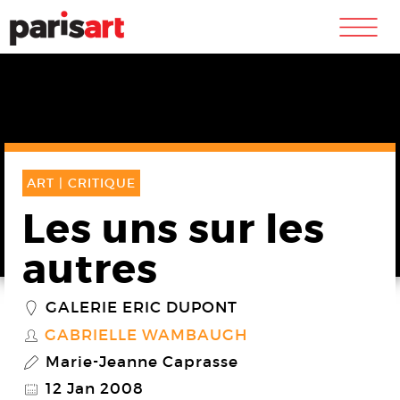
m
ART |
CRITIQUE
Les uns sur les
autres
GALERIE ERIC DUPONT
_
GABRIELLE WAMBAUGH
S
Marie-Jeanne Caprasse
P
12 Jan 2008
@