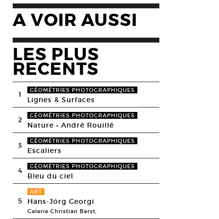
A VOIR AUSSI
LES PLUS
RECENTS
GÉOMÉTRIES PHOTOGRAPHIQUES
1
Lignes & Surfaces
GÉOMÉTRIES PHOTOGRAPHIQUES
2
Nature • André Rouillé
GÉOMÉTRIES PHOTOGRAPHIQUES
3
Escaliers
GÉOMÉTRIES PHOTOGRAPHIQUES
4
Bleu du ciel
ART
5
Hans-Jörg Georgi
Galerie Christian Berst,