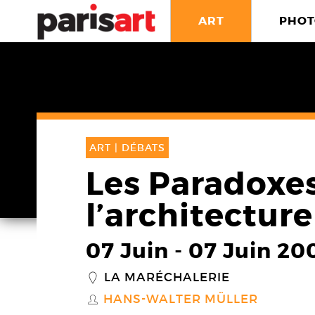
ART
PHOT
ART |
DÉBATS
Les Paradoxe
l’architecture 
07 Juin
-
07 Juin 20
LA MARÉCHALERIE
_
HANS-WALTER MÜLLER
S