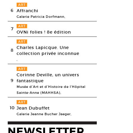
ART
6
Affranchi
Galerie Patricia Dorfmann,
ART
7
OVNi folies ! 8e édition
ART
Charles Lapicque. Une
8
collection privée inconnue
,
ART
Corinne Deville, un univers
9
fantastique
Musée d’Art et d’Histoire de l’Hôpital
Sainte-Anne (MAHHSA),
ART
10
Jean Dubuffet
Galerie Jeanne Bucher Jaeger,
NEWSLETTER