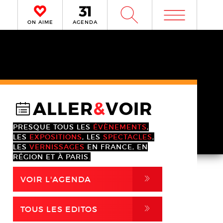
m
W
ON AIME
AGENDA
ALLER
&
VOIR
@
PRESQUE TOUS LES
ÉVÈNEMENTS
,
LES
EXPOSITIONS
, LES
SPECTACLES
,
LES
VERNISSAGES
EN FRANCE, EN
RÉGION ET À PARIS.
,
VOIR L'AGENDA
,
TOUS LES EDITOS