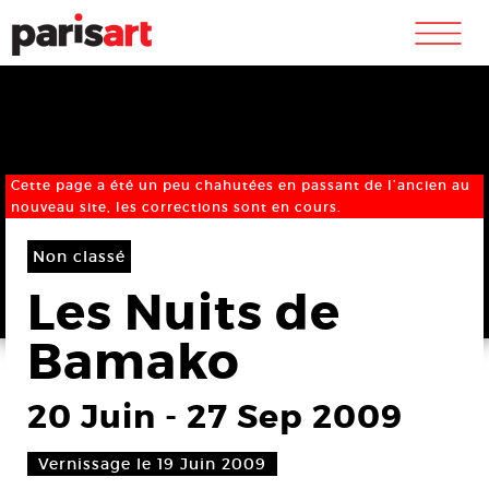
m
Cette page a été un peu chahutées en passant de l’ancien au
nouveau site, les corrections sont en cours.
Non classé
Les Nuits de
Bamako
20 Juin
-
27 Sep 2009
Vernissage le 19 Juin 2009