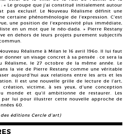
: « Le groupe que j’ai constitué initialement autour
st pas exclusif. Le Nouveau Réalisme définit une
 une certaine phénoménologie de l’expression. C’est
vue, une position de l’expressivité plus immédiate,
liste en un mot que le néo-dada. » Pierre Restany
ive en dehors de leurs projets purement subjectifs
r commun.
ouveau Réalisme à Milan le 16 avril 196o. Il lui faut
 donner un visage concret à sa pensée : ce sera la
au Réalisme, le 27 octobre de la même année. Le
ans la vie de Pierre Restany comme une véritable
esser aujourd’hui aux relations entre les arts et les
on. Il est une nouvelle grille de lecture de l’art,
 création, victime, à ses yeux, d’une conception
du monde et qu’il ambitionne de restaurer. Les
par lui pour illustrer cette nouvelle approche de
années 60.
 des éditions Cercle d’art)
RES