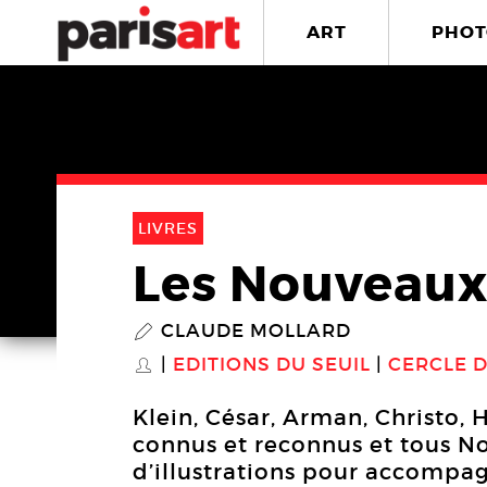
ART
PHOT
LIVRES
Les Nouveaux
CLAUDE MOLLARD
P
EDITIONS DU SEUIL
CERCLE D
S
Klein, César, Arman, Christo, H
connus et reconnus et tous N
d’illustrations pour accompag