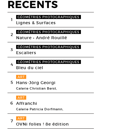
RECENTS
GÉOMÉTRIES PHOTOGRAPHIQUES
1
Lignes & Surfaces
GÉOMÉTRIES PHOTOGRAPHIQUES
2
Nature • André Rouillé
GÉOMÉTRIES PHOTOGRAPHIQUES
3
Escaliers
GÉOMÉTRIES PHOTOGRAPHIQUES
4
Bleu du ciel
ART
5
Hans-Jörg Georgi
Galerie Christian Berst,
ART
6
Affranchi
Galerie Patricia Dorfmann,
ART
7
OVNi folies ! 8e édition