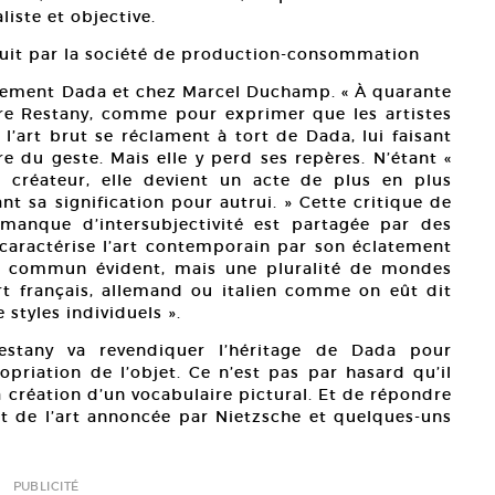
aliste et objective.
uit par la société de production-consommation
uvement Dada et chez Marcel Duchamp. « À quarante
rre Restany, comme pour exprimer que les artistes
 l’art brut se réclament à tort de Dada, lui faisant
e du geste. Mais elle y perd ses repères. N’étant «
u créateur, elle devient un acte de plus en plus
t sa signification pour autrui. » Cette critique de
 manque d’intersubjectivité est partagée par des
caractérise l’art contemporain par son éclatement
nde commun évident, mais une pluralité de mondes
art français, allemand ou italien comme on eût dit
e styles individuels ».
stany va revendiquer l’héritage de Dada pour
propriation de l’objet. Ce n’est pas par hasard qu’il
 création d’un vocabulaire pictural. Et de répondre
ort de l’art annoncée par Nietzsche et quelques-uns
PUBLICITÉ