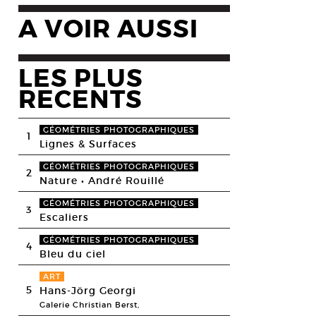
A VOIR AUSSI
LES PLUS
RECENTS
GÉOMÉTRIES PHOTOGRAPHIQUES
1
Lignes & Surfaces
GÉOMÉTRIES PHOTOGRAPHIQUES
2
Nature • André Rouillé
GÉOMÉTRIES PHOTOGRAPHIQUES
3
Escaliers
GÉOMÉTRIES PHOTOGRAPHIQUES
4
Bleu du ciel
ART
5
Hans-Jörg Georgi
Galerie Christian Berst,