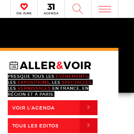
m
W
ON AIME
AGENDA
ALLER
&
VOIR
@
PRESQUE TOUS LES
ÉVÈNEMENTS
,
LES
EXPOSITIONS
, LES
SPECTACLES
,
LES
VERNISSAGES
EN FRANCE, EN
RÉGION ET À PARIS.
,
VOIR L'AGENDA
,
TOUS LES EDITOS