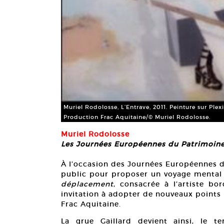
Muriel Rodolosse, L’Entrave, 2011. Peinture sur Plex
Production Frac Aquitaine/© Muriel Rodolosse.
Muriel Rodolosse
Les Journées Européennes du Patrimoin
À l’occasion des Journées Européennes d
public pour proposer un voyage mental a
déplacement
, consacrée à l’artiste b
invitation à adopter de nouveaux points d
Frac Aquitaine.
La grue Gaillard devient ainsi, le 