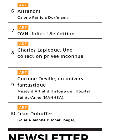
ART
6
Affranchi
Galerie Patricia Dorfmann,
ART
7
OVNi folies ! 8e édition
ART
Charles Lapicque. Une
8
collection privée inconnue
,
ART
Corinne Deville, un univers
9
fantastique
Musée d’Art et d’Histoire de l’Hôpital
Sainte-Anne (MAHHSA),
ART
10
Jean Dubuffet
Galerie Jeanne Bucher Jaeger,
NEWSLETTER