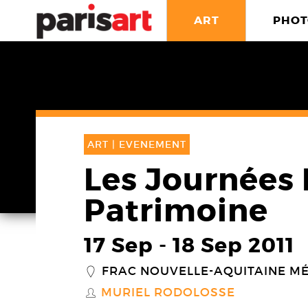
ART
PHOT
ART |
EVENEMENT
Les Journées
Patrimoine
17 Sep
-
18 Sep 2011
FRAC NOUVELLE-AQUITAINE M
_
MURIEL RODOLOSSE
S