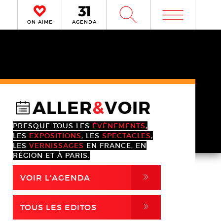
m
W
ON AIME
AGENDA
ALLER
&
VOIR
@
PRESQUE TOUS LES
ÉVÈNEMENTS
,
LES
EXPOSITIONS
, LES
SPECTACLES
,
LES
VERNISSAGES
EN FRANCE, EN
RÉGION ET À PARIS.
,
VOIR L'AGENDA
,
TOUS LES EDITOS