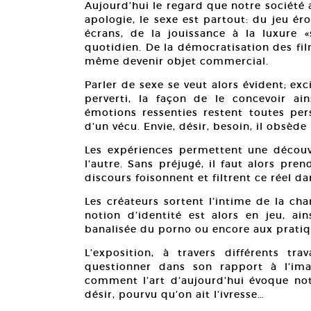
Aujourd’hui le regard que notre société 
apologie, le sexe est partout: du jeu é
écrans, de la jouissance à la luxure «
quotidien. De la démocratisation des fi
même devenir objet commercial.
Parler de sexe se veut alors évident; exc
perverti, la façon de le concevoir ai
émotions ressenties restent toutes pers
d’un vécu. Envie, désir, besoin, il obsède 
Les expériences permettent une découv
l’autre. Sans préjugé, il faut alors prend
discours foisonnent et filtrent ce réel 
Les créateurs sortent l’intime de la ch
notion d’identité est alors en jeu, ai
banalisée du porno ou encore aux pratiq
L’exposition, à travers différents trav
questionner dans son rapport à l’ima
comment l’art d’aujourd’hui évoque notr
désir, pourvu qu’on ait l’ivresse…