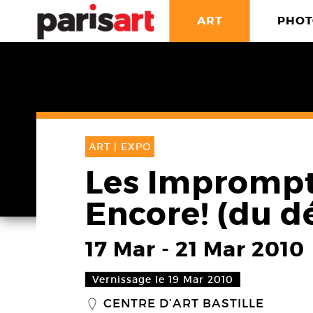
ART
PHOT
ART |
EXPO
Les Imprompt
Encore! (du dé
17 Mar
-
21 Mar 2010
Vernissage le 19 Mar 2010
CENTRE D’ART BASTILLE
_