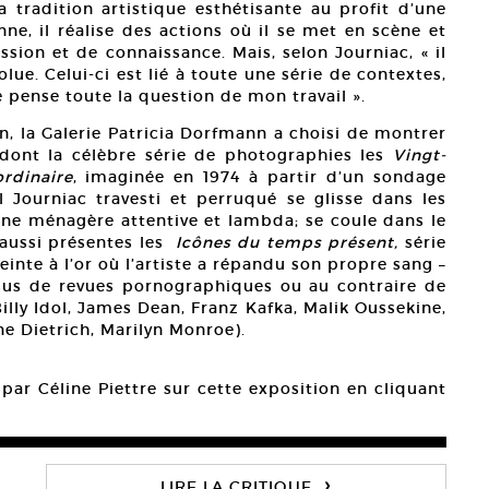
la tradition artistique esthétisante au profit d’une
nne, il réalise des actions où il se met en scène et
sion et de connaissance. Mais, selon Journiac, « il
lue. Celui-ci est lié à toute une série de contextes,
je pense toute la question de mon travail ».
n, la Galerie Patricia Dorfmann a choisi de montrer
dont la célèbre série de photographies les
Vingt-
rdinaire
, imaginée en 1974 à partir d’un sondage
Journiac travesti et perruqué se glisse dans les
’une ménagère attentive et lambda; se coule dans le
 aussi présentes les
Icônes du temps présent,
série
inte à l’or où l’artiste a répandu son propre sang –
sus de revues pornographiques ou au contraire de
illy Idol, James Dean, Franz Kafka, Malik Oussekine,
e Dietrich, Marilyn Monroe).
é par Céline Piettre sur cette exposition en cliquant
›
LIRE LA CRITIQUE