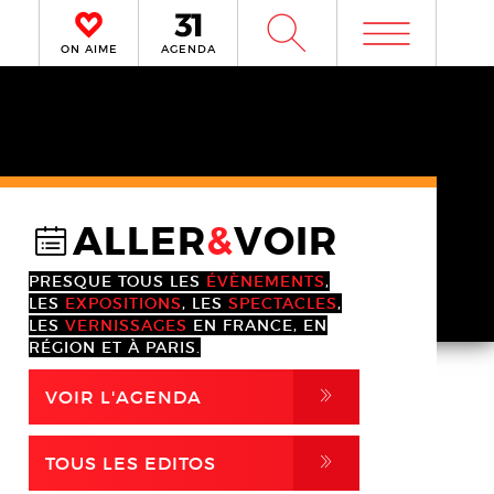
m
W
ON AIME
AGENDA
ALLER
&
VOIR
@
PRESQUE TOUS LES
ÉVÈNEMENTS
,
LES
EXPOSITIONS
, LES
SPECTACLES
,
LES
VERNISSAGES
EN FRANCE, EN
RÉGION ET À PARIS.
,
VOIR L'AGENDA
,
TOUS LES EDITOS