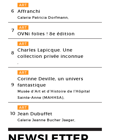
ART
6
Affranchi
Galerie Patricia Dorfmann,
ART
7
OVNi folies ! 8e édition
ART
Charles Lapicque. Une
8
collection privée inconnue
,
ART
Corinne Deville, un univers
9
fantastique
Musée d’Art et d’Histoire de l’Hôpital
Sainte-Anne (MAHHSA),
ART
10
Jean Dubuffet
Galerie Jeanne Bucher Jaeger,
NEWSLETTER