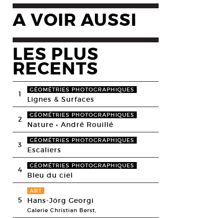
A VOIR AUSSI
LES PLUS
RECENTS
GÉOMÉTRIES PHOTOGRAPHIQUES
1
Lignes & Surfaces
GÉOMÉTRIES PHOTOGRAPHIQUES
2
Nature • André Rouillé
GÉOMÉTRIES PHOTOGRAPHIQUES
3
Escaliers
GÉOMÉTRIES PHOTOGRAPHIQUES
4
Bleu du ciel
ART
5
Hans-Jörg Georgi
Galerie Christian Berst,