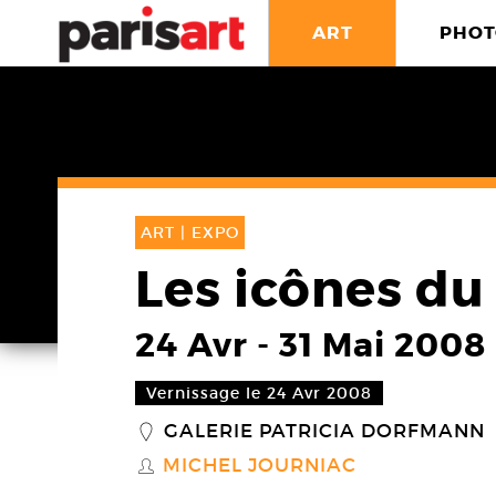
ART
PHOT
ART |
EXPO
Les icônes du
24 Avr
-
31 Mai 2008
Vernissage le 24 Avr 2008
GALERIE PATRICIA DORFMANN
_
MICHEL JOURNIAC
S