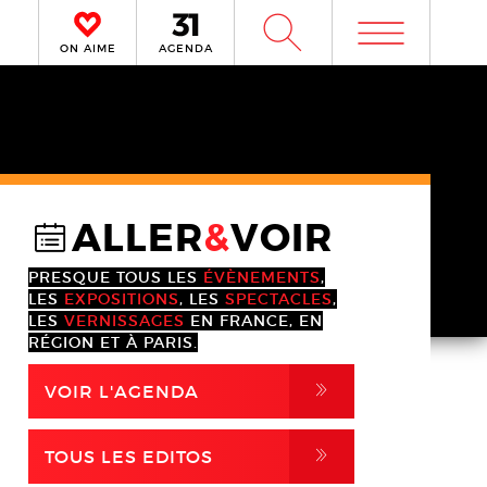
m
W
ON AIME
AGENDA
ALLER
&
VOIR
@
PRESQUE TOUS LES
ÉVÈNEMENTS
,
LES
EXPOSITIONS
, LES
SPECTACLES
,
LES
VERNISSAGES
EN FRANCE, EN
RÉGION ET À PARIS.
,
VOIR L'AGENDA
,
TOUS LES EDITOS