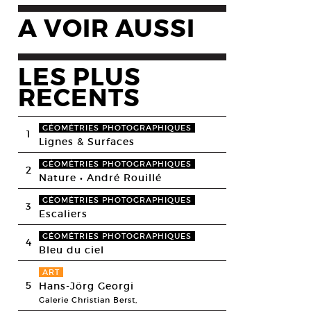
A VOIR AUSSI
LES PLUS
RECENTS
GÉOMÉTRIES PHOTOGRAPHIQUES
1
Lignes & Surfaces
GÉOMÉTRIES PHOTOGRAPHIQUES
2
Nature • André Rouillé
GÉOMÉTRIES PHOTOGRAPHIQUES
3
Escaliers
GÉOMÉTRIES PHOTOGRAPHIQUES
4
Bleu du ciel
ART
5
Hans-Jörg Georgi
Galerie Christian Berst,