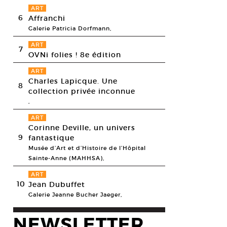
ART
6
Affranchi
Galerie Patricia Dorfmann,
ART
7
OVNi folies ! 8e édition
ART
Charles Lapicque. Une
8
collection privée inconnue
,
ART
Corinne Deville, un univers
9
fantastique
Musée d’Art et d’Histoire de l’Hôpital
Sainte-Anne (MAHHSA),
ART
10
Jean Dubuffet
Galerie Jeanne Bucher Jaeger,
NEWSLETTER