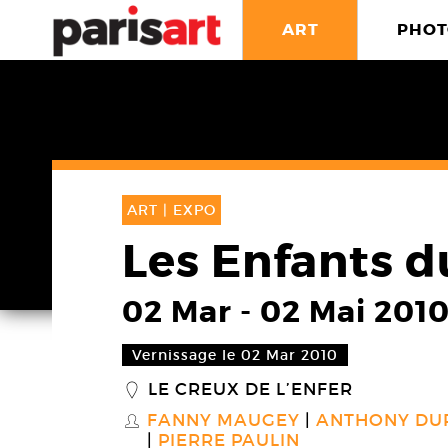
ART
PHOT
ART |
EXPO
Les Enfants d
02 Mar
-
02 Mai 201
Vernissage le 02 Mar 2010
LE CREUX DE L’ENFER
_
FANNY MAUGEY
ANTHONY DU
S
PIERRE PAULIN