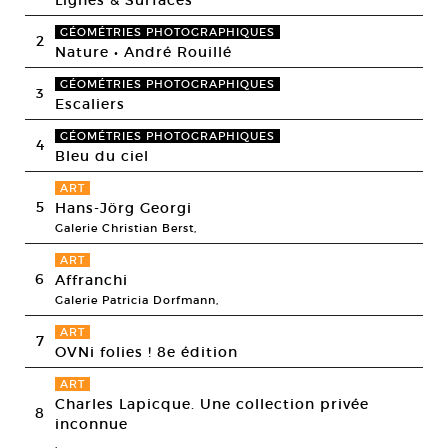
Lignes & Surfaces
GÉOMÉTRIES PHOTOGRAPHIQUES
2
Nature • André Rouillé
GÉOMÉTRIES PHOTOGRAPHIQUES
3
Escaliers
GÉOMÉTRIES PHOTOGRAPHIQUES
4
Bleu du ciel
ART
5
Hans-Jörg Georgi
Galerie Christian Berst,
ART
6
Affranchi
Galerie Patricia Dorfmann,
ART
7
OVNi folies ! 8e édition
ART
Charles Lapicque. Une collection privée
8
inconnue
,