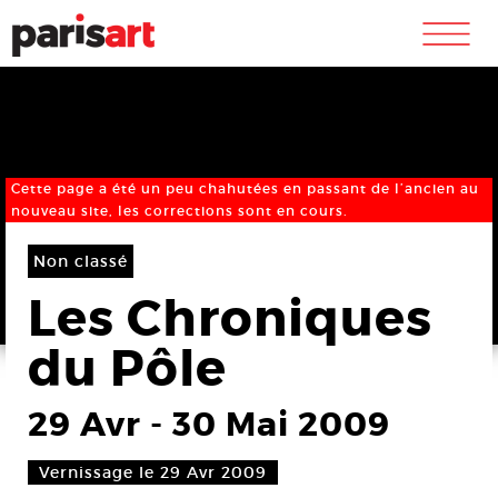
m
Cette page a été un peu chahutées en passant de l’ancien au
nouveau site, les corrections sont en cours.
Non classé
Les Chroniques
du Pôle
29 Avr
-
30 Mai 2009
Vernissage le 29 Avr 2009