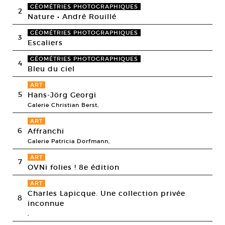
GÉOMÉTRIES PHOTOGRAPHIQUES
2
Nature • André Rouillé
GÉOMÉTRIES PHOTOGRAPHIQUES
3
Escaliers
GÉOMÉTRIES PHOTOGRAPHIQUES
4
Bleu du ciel
ART
5
Hans-Jörg Georgi
Galerie Christian Berst,
ART
6
Affranchi
Galerie Patricia Dorfmann,
ART
7
OVNi folies ! 8e édition
ART
Charles Lapicque. Une collection privée
8
inconnue
,