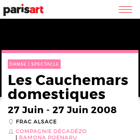
m
DANSE |
SPECTACLE
Les Cauchemars
domestiques
27 Juin
-
27 Juin 2008
FRAC ALSACE
_
COMPAGNIE DÉGADÉZO
S
RAMONA POENARU