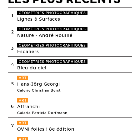
GÉOMÉTRIES PHOTOGRAPHIQUES
1
Lignes & Surfaces
GÉOMÉTRIES PHOTOGRAPHIQUES
2
Nature • André Rouillé
GÉOMÉTRIES PHOTOGRAPHIQUES
3
Escaliers
GÉOMÉTRIES PHOTOGRAPHIQUES
4
Bleu du ciel
ART
5
Hans-Jörg Georgi
Galerie Christian Berst,
ART
6
Affranchi
Galerie Patricia Dorfmann,
ART
7
OVNi folies ! 8e édition
ART