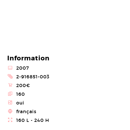
Information
@
2007
2
2-916851-003
\
200€
E
160
Z
oui
4
français
}
160 L - 240 H