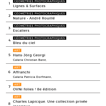
GÉOMÉTRIES PHOTOGRAPHIQUES
1
Lignes & Surfaces
GÉOMÉTRIES PHOTOGRAPHIQUES
2
Nature • André Rouillé
GÉOMÉTRIES PHOTOGRAPHIQUES
3
Escaliers
GÉOMÉTRIES PHOTOGRAPHIQUES
4
Bleu du ciel
ART
5
Hans-Jörg Georgi
Galerie Christian Berst,
ART
6
Affranchi
Galerie Patricia Dorfmann,
ART
7
OVNi folies ! 8e édition
ART
Charles Lapicque. Une collection privée
8