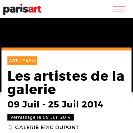
m
ART |
EXPO
Les artistes de la
galerie
09 Juil
-
25 Juil 2014
Vernissage le 09 Juil 2014
GALERIE ERIC DUPONT
_