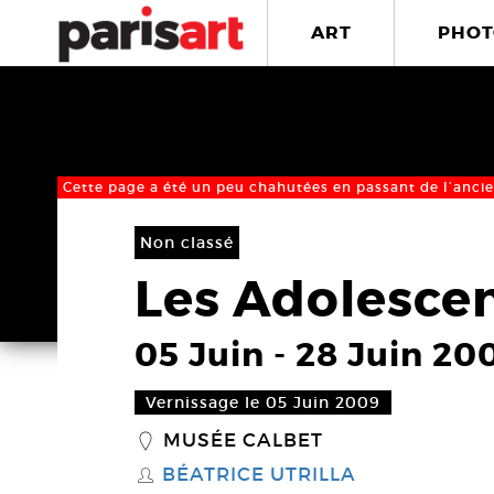
ART
PHOT
Cette page a été un peu chahutées en passant de l’ancie
Non classé
Les Adolesce
05 Juin
-
28 Juin 20
Vernissage le 05 Juin 2009
MUSÉE CALBET
_
BÉATRICE UTRILLA
S