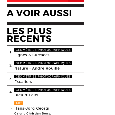
A VOIR AUSSI
LES PLUS
RECENTS
GÉOMÉTRIES PHOTOGRAPHIQUES
1
Lignes & Surfaces
GÉOMÉTRIES PHOTOGRAPHIQUES
2
Nature • André Rouillé
GÉOMÉTRIES PHOTOGRAPHIQUES
3
Escaliers
GÉOMÉTRIES PHOTOGRAPHIQUES
4
Bleu du ciel
ART
5
Hans-Jörg Georgi
Galerie Christian Berst,