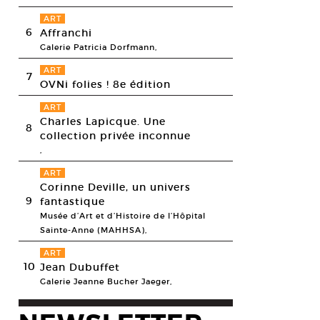
ART
6
Affranchi
Galerie Patricia Dorfmann,
ART
7
OVNi folies ! 8e édition
ART
Charles Lapicque. Une
8
collection privée inconnue
,
ART
Corinne Deville, un univers
9
fantastique
Musée d’Art et d’Histoire de l’Hôpital
Sainte-Anne (MAHHSA),
ART
10
Jean Dubuffet
Galerie Jeanne Bucher Jaeger,