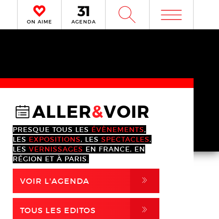
m
W
ON AIME
AGENDA
ALLER
&
VOIR
@
PRESQUE TOUS LES
ÉVÈNEMENTS
,
LES
EXPOSITIONS
, LES
SPECTACLES
,
LES
VERNISSAGES
EN FRANCE, EN
RÉGION ET À PARIS.
,
VOIR L'AGENDA
,
TOUS LES EDITOS