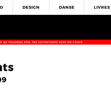
O
DESIGN
DANSE
LIVRES
n au nouveau site, les corrections sont en cours.
nts
09