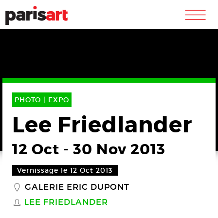
m
PHOTO |
EXPO
Lee Friedlander
12 Oct
-
30 Nov 2013
Vernissage le 12 Oct 2013
GALERIE ERIC DUPONT
_
LEE FRIEDLANDER
S