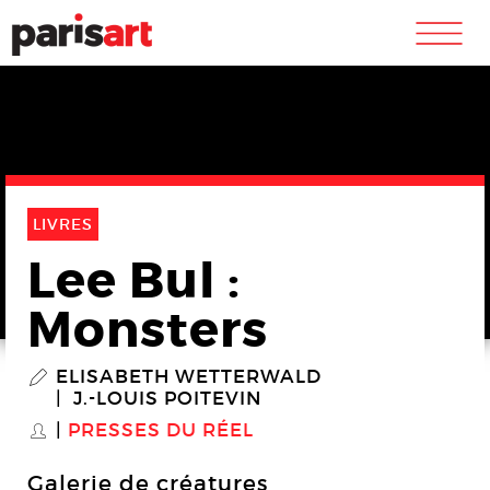
m
LIVRES
Lee Bul :
Monsters
ELISABETH WETTERWALD
P
J.-LOUIS POITEVIN
PRESSES DU RÉEL
S
Galerie de créatures