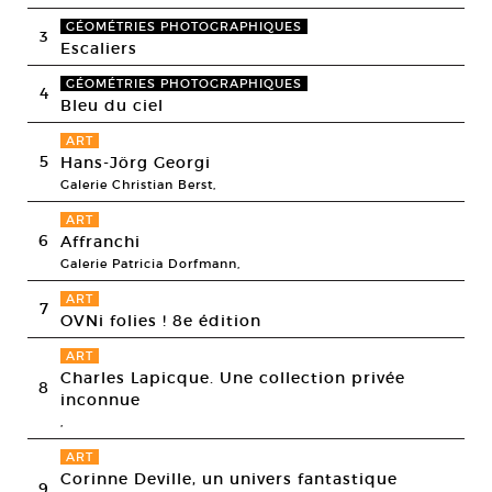
GÉOMÉTRIES PHOTOGRAPHIQUES
3
Escaliers
GÉOMÉTRIES PHOTOGRAPHIQUES
4
Bleu du ciel
ART
5
Hans-Jörg Georgi
Galerie Christian Berst,
ART
6
Affranchi
Galerie Patricia Dorfmann,
ART
7
OVNi folies ! 8e édition
ART
Charles Lapicque. Une collection privée
8
inconnue
,
ART
Corinne Deville, un univers fantastique
9