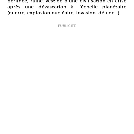
périmée, ruine, vestige d’une civilisation en crise
après une dévastation à l’échelle planétaire
(guerre, explosion nucléaire, invasion, déluge…).
PUBLICITÉ