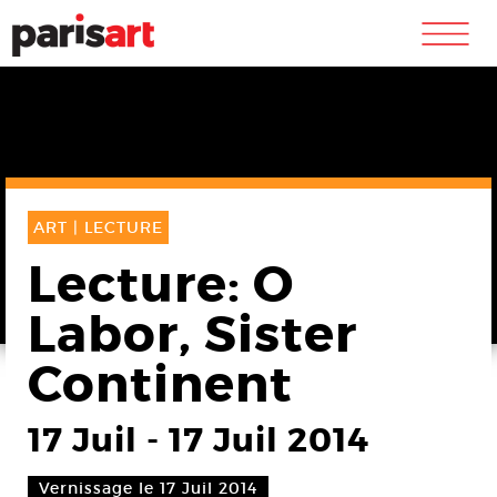
m
ART |
LECTURE
Lecture: O
Labor, Sister
Continent
17 Juil
-
17 Juil 2014
Vernissage le 17 Juil 2014