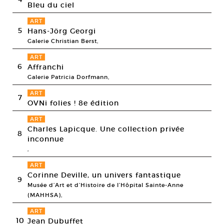
Bleu du ciel
ART
5
Hans-Jörg Georgi
Galerie Christian Berst,
ART
6
Affranchi
Galerie Patricia Dorfmann,
ART
7
OVNi folies ! 8e édition
ART
Charles Lapicque. Une collection privée
8
inconnue
,
ART
Corinne Deville, un univers fantastique
9
Musée d’Art et d’Histoire de l’Hôpital Sainte-Anne
(MAHHSA),
ART
10
Jean Dubuffet