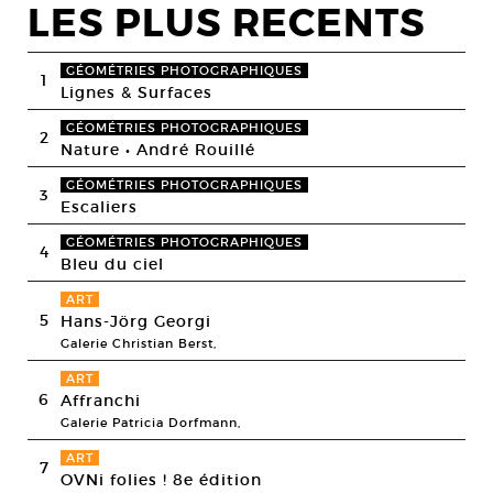
LES PLUS RECENTS
GÉOMÉTRIES PHOTOGRAPHIQUES
1
Lignes & Surfaces
GÉOMÉTRIES PHOTOGRAPHIQUES
2
Nature • André Rouillé
GÉOMÉTRIES PHOTOGRAPHIQUES
3
Escaliers
GÉOMÉTRIES PHOTOGRAPHIQUES
4
Bleu du ciel
ART
5
Hans-Jörg Georgi
Galerie Christian Berst,
ART
6
Affranchi
Galerie Patricia Dorfmann,
ART
7
OVNi folies ! 8e édition