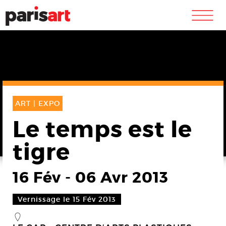
m
ART |
EXPO
Le temps est le
tigre
16 Fév
-
06 Avr 2013
Vernissage le 15 Fév 2013
_