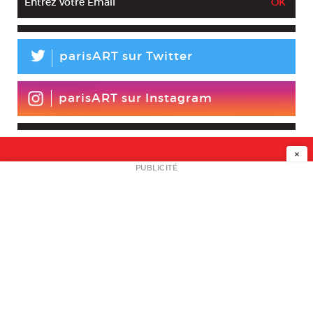
L
parisART sur Twitter
parisART sur Instagram
×
NEWSLETTER
PUBLICITÉ
L