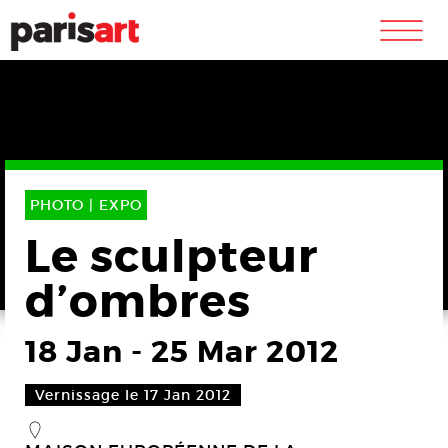
m
PHOTO |
EXPO
Le sculpteur
d’ombres
18 Jan
-
25 Mar 2012
Vernissage le 17 Jan 2012
_