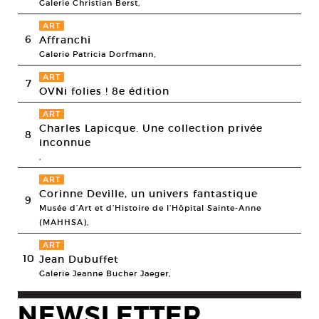
Galerie Christian Berst,
ART
6
Affranchi
Galerie Patricia Dorfmann,
ART
7
OVNi folies ! 8e édition
ART
Charles Lapicque. Une collection privée
8
inconnue
,
ART
Corinne Deville, un univers fantastique
9
Musée d’Art et d’Histoire de l’Hôpital Sainte-Anne
(MAHHSA),
ART
10
Jean Dubuffet
Galerie Jeanne Bucher Jaeger,
NEWSLETTER