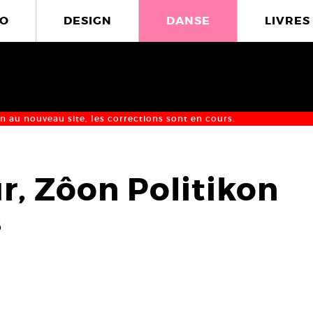
O
DESIGN
DANSE
LIVRES
n au nouveau site, les corrections sont en cours.
r, Zôon Politikon
8