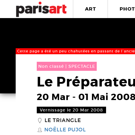
ART
PHOT
Cette page a été un peu chahutées en passant de l’ancie
Non classé |
SPECTACLE
Le Préparateu
20 Mar
-
01 Mai 200
Vernissage le 20 Mar 2008
LE TRIANGLE
_
NOËLLE PUJOL
S