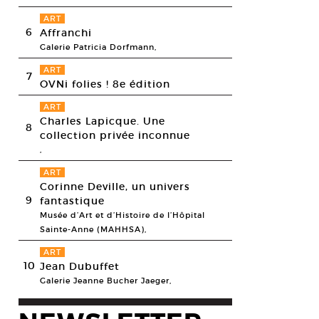
ART
6
Affranchi
Galerie Patricia Dorfmann,
ART
7
OVNi folies ! 8e édition
ART
Charles Lapicque. Une
8
collection privée inconnue
,
ART
Corinne Deville, un univers
9
fantastique
Musée d’Art et d’Histoire de l’Hôpital
Sainte-Anne (MAHHSA),
ART
10
Jean Dubuffet
Galerie Jeanne Bucher Jaeger,