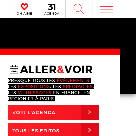
m
W
ON AIME
AGENDA
ALLER
&
VOIR
@
PRESQUE TOUS LES
ÉVÈNEMENTS
,
LES
EXPOSITIONS
, LES
SPECTACLES
,
LES
VERNISSAGES
EN FRANCE, EN
RÉGION ET À PARIS.
,
VOIR L'AGENDA
,
TOUS LES EDITOS