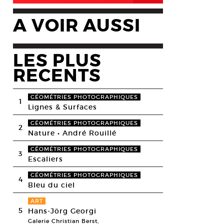
A VOIR AUSSI
LES PLUS
RECENTS
GÉOMÉTRIES PHOTOGRAPHIQUES
1
Lignes & Surfaces
GÉOMÉTRIES PHOTOGRAPHIQUES
2
Nature • André Rouillé
GÉOMÉTRIES PHOTOGRAPHIQUES
3
Escaliers
GÉOMÉTRIES PHOTOGRAPHIQUES
4
Bleu du ciel
ART
5
Hans-Jörg Georgi
Galerie Christian Berst,