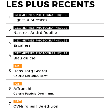
LES PLUS RECENTS
GÉOMÉTRIES PHOTOGRAPHIQUES
1
Lignes & Surfaces
GÉOMÉTRIES PHOTOGRAPHIQUES
2
Nature • André Rouillé
GÉOMÉTRIES PHOTOGRAPHIQUES
3
Escaliers
GÉOMÉTRIES PHOTOGRAPHIQUES
4
Bleu du ciel
ART
5
Hans-Jörg Georgi
Galerie Christian Berst,
ART
6
Affranchi
Galerie Patricia Dorfmann,
ART
7
OVNi folies ! 8e édition