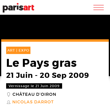
m
ART |
EXPO
Le Pays gras
21 Juin
-
20 Sep 2009
Vernissage le 21 Juin 2009
CHÂTEAU D’OIRON
_
NICOLAS DARROT
S