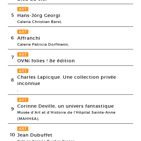
ART
5
Hans-Jörg Georgi
Galerie Christian Berst,
ART
6
Affranchi
Galerie Patricia Dorfmann,
ART
7
OVNi folies ! 8e édition
ART
Charles Lapicque. Une collection privée
8
inconnue
,
ART
Corinne Deville, un univers fantastique
9
Musée d’Art et d’Histoire de l’Hôpital Sainte-Anne
(MAHHSA),
ART
10
Jean Dubuffet