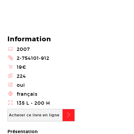
Information
@
2007
2
2-754101-912
\
19€
E
224
Z
oui
4
français
}
135 L - 200 H
b
Acheter ce livre en ligne
Présentation