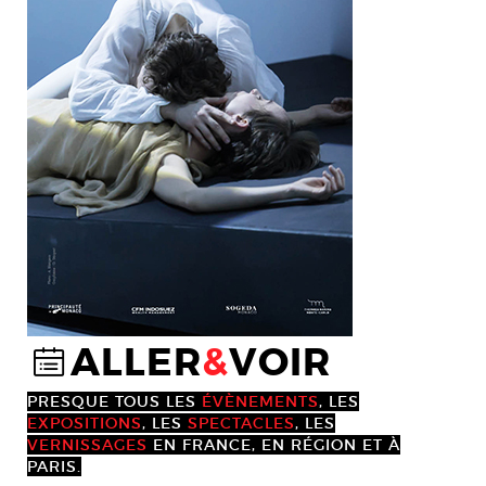
ALLER
&
VOIR
@
PRESQUE TOUS LES
ÉVÈNEMENTS
, LES
EXPOSITIONS
, LES
SPECTACLES
, LES
VERNISSAGES
EN FRANCE, EN RÉGION ET À
PARIS.