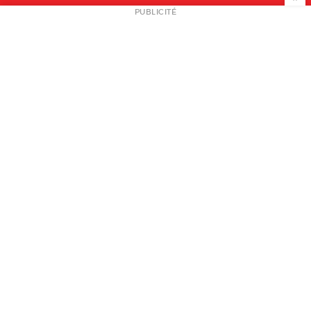
NEWSLETTER
PUBLICITÉ
L
A PROPOS
PLAN MEDIA
PARTENAIRES
CONTACT
© 2026 copyright
Mentions légales / CGV
Contact