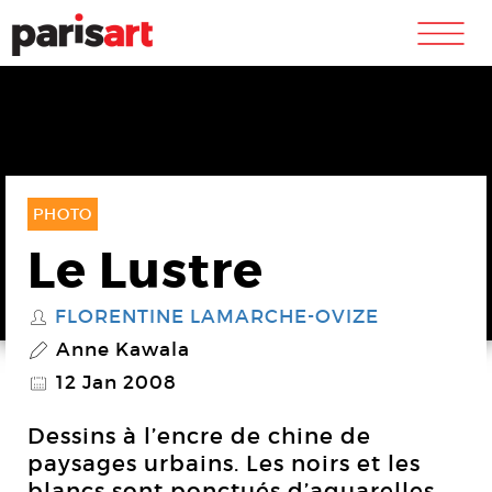
m
PHOTO
Le Lustre
FLORENTINE LAMARCHE-OVIZE
S
Anne Kawala
P
12 Jan 2008
@
Dessins à l’encre de chine de
paysages urbains. Les noirs et les
blancs sont ponctués d’aquarelles