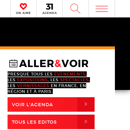
m
W
ON AIME
AGENDA
ALLER
&
VOIR
@
PRESQUE TOUS LES
ÉVÈNEMENTS
,
LES
EXPOSITIONS
, LES
SPECTACLES
,
LES
VERNISSAGES
EN FRANCE, EN
RÉGION ET À PARIS.
,
VOIR L'AGENDA
,
TOUS LES EDITOS