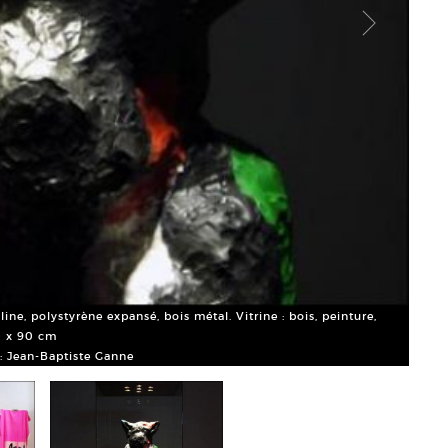
Ingri
Court
line, polystyrène expansé, bois métal. Vitrine : bois, peinture,
0 x 90 cm
o: Jean-Baptiste Ganne