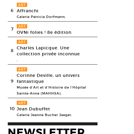
ART
6
Affranchi
Galerie Patricia Dorfmann,
ART
7
OVNi folies ! 8e édition
ART
Charles Lapicque. Une
8
d Luche, vue de l’exposition «Le Lapin turquoise», 2011.
collection privée inconnue
esy Galerie Air de Paris, © Ingrid Luche, Photo: Jean-Baptiste Ganne
,
ART
Corinne Deville, un univers
9
fantastique
Musée d’Art et d’Histoire de l’Hôpital
Sainte-Anne (MAHHSA),
ART
10
Jean Dubuffet
Galerie Jeanne Bucher Jaeger,
NEWSLETTER