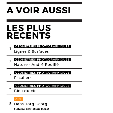
A VOIR AUSSI
LES PLUS
RECENTS
GÉOMÉTRIES PHOTOGRAPHIQUES
1
Lignes & Surfaces
GÉOMÉTRIES PHOTOGRAPHIQUES
2
Nature • André Rouillé
GÉOMÉTRIES PHOTOGRAPHIQUES
3
Escaliers
GÉOMÉTRIES PHOTOGRAPHIQUES
4
Bleu du ciel
ART
5
Hans-Jörg Georgi
Galerie Christian Berst,