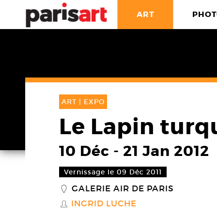
ART
PHOT
ART |
EXPO
Le Lapin turq
10 Déc
-
21 Jan 2012
Vernissage le 09 Déc 2011
GALERIE AIR DE PARIS
_
INGRID LUCHE
S