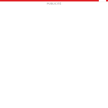
NEWSLETTER
PUBLICITÉ
L
A PROPOS
PLAN MEDIA
PARTENAIRES
CONTACT
© 2026 copyright
Mentions légales / CGV
Contact