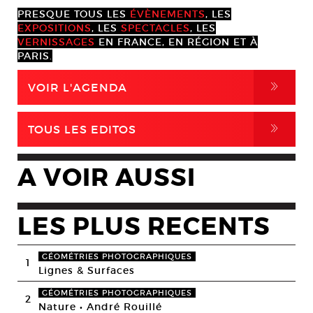
PRESQUE TOUS LES
ÉVÈNEMENTS
, LES
EXPOSITIONS
, LES
SPECTACLES
, LES
VERNISSAGES
EN FRANCE, EN RÉGION ET À
PARIS.
,
VOIR L'AGENDA
,
TOUS LES EDITOS
A VOIR AUSSI
LES PLUS RECENTS
GÉOMÉTRIES PHOTOGRAPHIQUES
1
Lignes & Surfaces
GÉOMÉTRIES PHOTOGRAPHIQUES
2
Nature • André Rouillé