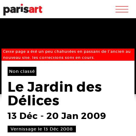
m
Cette page a été un peu chahutées en passant de l’ancien au
nouveau site, les corrections sont en cours.
Non classé
Le Jardin des
Délices
13 Déc
-
20 Jan 2009
Vernissage le 13 Déc 2008