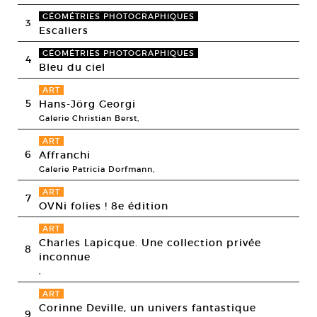
GÉOMÉTRIES PHOTOGRAPHIQUES
3
Escaliers
GÉOMÉTRIES PHOTOGRAPHIQUES
4
Bleu du ciel
ART
5
Hans-Jörg Georgi
Galerie Christian Berst,
ART
6
Affranchi
Galerie Patricia Dorfmann,
ART
7
OVNi folies ! 8e édition
ART
Charles Lapicque. Une collection privée
8
inconnue
,
ART
Corinne Deville, un univers fantastique
9