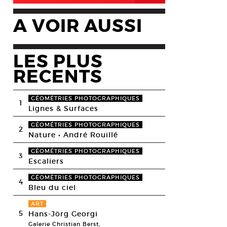
A VOIR AUSSI
LES PLUS
RECENTS
GÉOMÉTRIES PHOTOGRAPHIQUES
1
Lignes & Surfaces
GÉOMÉTRIES PHOTOGRAPHIQUES
2
Nature • André Rouillé
GÉOMÉTRIES PHOTOGRAPHIQUES
3
Escaliers
GÉOMÉTRIES PHOTOGRAPHIQUES
4
Bleu du ciel
ART
5
Hans-Jörg Georgi
Galerie Christian Berst,