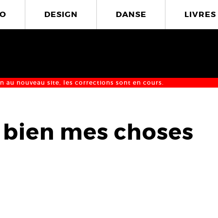
O
DESIGN
DANSE
LIVRES
n au nouveau site, les corrections sont en cours.
t bien mes choses