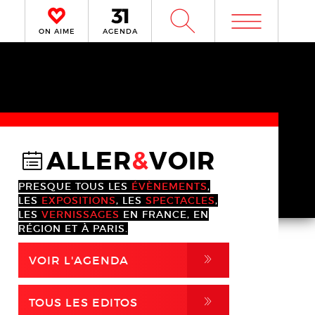
m
W
ON AIME
AGENDA
ALLER
&
VOIR
@
PRESQUE TOUS LES
ÉVÈNEMENTS
,
LES
EXPOSITIONS
, LES
SPECTACLES
,
LES
VERNISSAGES
EN FRANCE, EN
RÉGION ET À PARIS.
,
VOIR L'AGENDA
,
TOUS LES EDITOS