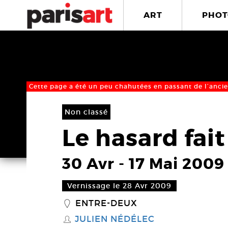
ART
PHOT
Cette page a été un peu chahutées en passant de l’ancie
Non classé
Le hasard fai
30 Avr
-
17 Mai 2009
Vernissage le 28 Avr 2009
ENTRE-DEUX
_
JULIEN NÉDÉLEC
S