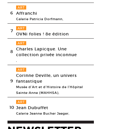
ART
6
Affranchi
Galerie Patricia Dorfmann,
ART
7
OVNi folies ! 8e édition
ART
Charles Lapicque. Une
8
collection privée inconnue
,
ART
Corinne Deville, un univers
9
fantastique
Musée d’Art et d’Histoire de l’Hôpital
Sainte-Anne (MAHHSA),
ART
10
Jean Dubuffet
Galerie Jeanne Bucher Jaeger,