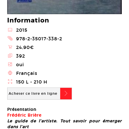
Information
@
2015
2
978-2-35017-338-2
\
24,90€
E
392
Z
oui
4
Français
}
150 L - 210 H
b
Acheter ce livre en ligne
Présentation
Frédéric Brière
Le guide de l’artiste. Tout savoir pour émerger
dans l’art