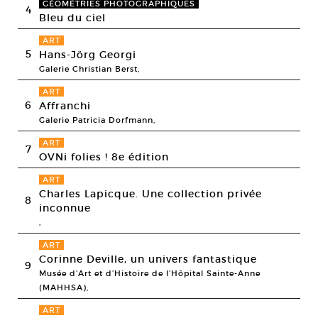
GÉOMÉTRIES PHOTOGRAPHIQUES
4
Bleu du ciel
ART
5
Hans-Jörg Georgi
Galerie Christian Berst,
ART
6
Affranchi
Galerie Patricia Dorfmann,
ART
7
OVNi folies ! 8e édition
ART
Charles Lapicque. Une collection privée
8
inconnue
,
ART
Corinne Deville, un univers fantastique
9
Musée d’Art et d’Histoire de l’Hôpital Sainte-Anne
(MAHHSA),
ART