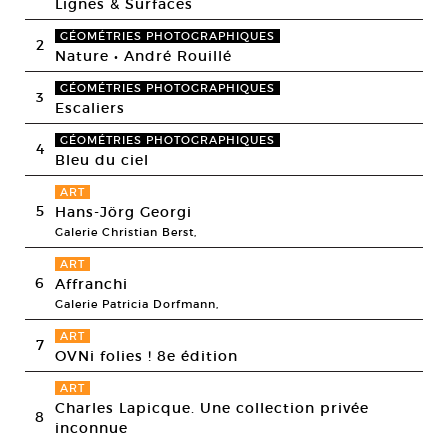
Lignes & Surfaces
GÉOMÉTRIES PHOTOGRAPHIQUES
2
Nature • André Rouillé
GÉOMÉTRIES PHOTOGRAPHIQUES
3
Escaliers
GÉOMÉTRIES PHOTOGRAPHIQUES
4
Bleu du ciel
ART
5
Hans-Jörg Georgi
Galerie Christian Berst,
ART
6
Affranchi
Galerie Patricia Dorfmann,
ART
7
OVNi folies ! 8e édition
ART
Charles Lapicque. Une collection privée
8
inconnue