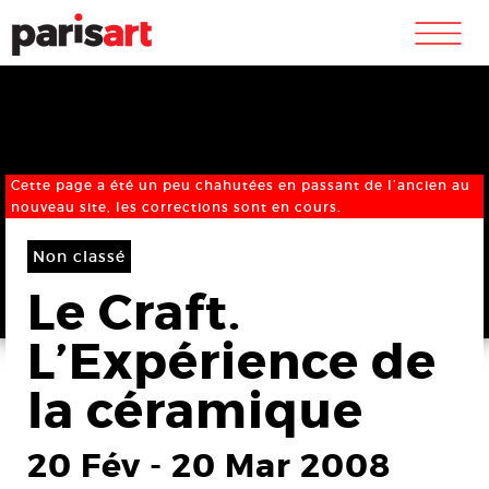
m
Cette page a été un peu chahutées en passant de l’ancien au
nouveau site, les corrections sont en cours.
Non classé
Le Craft.
L’Expérience de
la céramique
20 Fév
-
20 Mar 2008