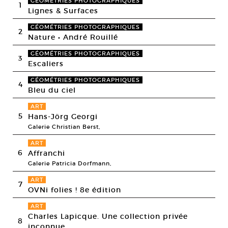
GÉOMÉTRIES PHOTOGRAPHIQUES
1
Lignes & Surfaces
GÉOMÉTRIES PHOTOGRAPHIQUES
2
Nature • André Rouillé
GÉOMÉTRIES PHOTOGRAPHIQUES
3
Escaliers
GÉOMÉTRIES PHOTOGRAPHIQUES
4
Bleu du ciel
ART
5
Hans-Jörg Georgi
Galerie Christian Berst,
ART
6
Affranchi
Galerie Patricia Dorfmann,
ART
7
OVNi folies ! 8e édition
ART
Charles Lapicque. Une collection privée
8
inconnue