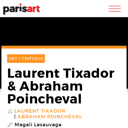
m
ART |
CRITIQUE
Laurent Tixador
& Abraham
Poincheval
LAURENT TIXADOR
S
ABRAHAM POINCHEVAL
Magali Lesauvage
P