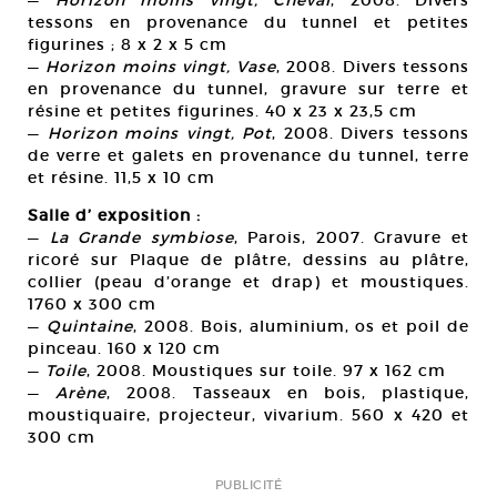
—
Horizon moins vingt, Cheval
, 2008. Divers
tessons en provenance du tunnel et petites
figurines ; 8 x 2 x 5 cm
—
Horizon moins vingt, Vase
, 2008. Divers tessons
en provenance du tunnel, gravure sur terre et
résine et petites figurines. 40 x 23 x 23,5 cm
—
Horizon moins vingt, Pot
, 2008. Divers tessons
de verre et galets en provenance du tunnel, terre
et résine. 11,5 x 10 cm
Salle d’ exposition :
—
La Grande symbiose
, Parois, 2007. Gravure et
ricoré sur Plaque de plâtre, dessins au plâtre,
collier (peau d’orange et drap) et moustiques.
1760 x 300 cm
—
Quintaine
, 2008. Bois, aluminium, os et poil de
pinceau. 160 x 120 cm
—
Toile
, 2008. Moustiques sur toile. 97 x 162 cm
—
Arène
, 2008. Tasseaux en bois, plastique,
moustiquaire, projecteur, vivarium. 560 x 420 et
300 cm
PUBLICITÉ