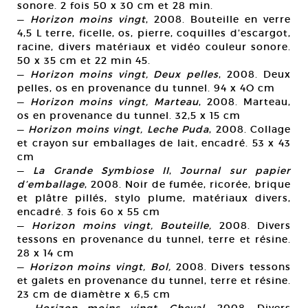
sonore. 2 fois 50 x 30 cm et 28 min.
—
Horizon moins vingt
, 2008. Bouteille en verre
4,5 L terre, ficelle, os, pierre, coquilles d’escargot,
racine, divers matériaux et vidéo couleur sonore.
50 x 35 cm et 22 min 45.
—
Horizon moins vingt, Deux pelles
, 2008. Deux
pelles, os en provenance du tunnel. 94 x 4O cm
—
Horizon moins vingt, Marteau
, 2008. Marteau,
os en provenance du tunnel. 32,5 x 15 cm
—
Horizon moins vingt, Leche Puda
, 2008. Collage
et crayon sur emballages de lait, encadré. 53 x 43
cm
—
La Grande Symbiose II
,
Journal sur papier
d’emballage
, 2008. Noir de fumée, ricorée, brique
et plâtre pillés, stylo plume, matériaux divers,
encadré. 3 fois 6o x 55 cm
—
Horizon moins vingt, Bouteille,
2008. Divers
tessons en provenance du tunnel, terre et résine.
28 x 14 cm
—
Horizon moins vingt, Bol,
2008. Divers tessons
et galets en provenance du tunnel, terre et résine.
23 cm de diamètre x 6,5 cm