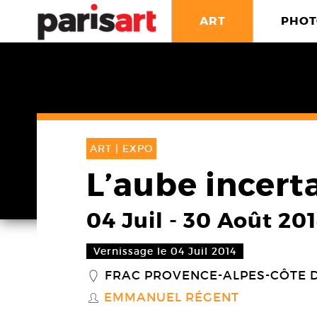
ART
PHOT
ART |
EXPO
L’aube incert
04 Juil
-
30 Août 20
Vernissage le 04 Juil 2014
FRAC PROVENCE-ALPES-CÔTE 
_
EMMANUEL RÉGENT
S