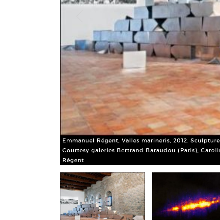
Emmanuel Régent, Valles marineris, 2012. Sculpture
Courtesy galeries Bertrand Baraudou (Paris), Carol
e), © Emmanuel
Régent