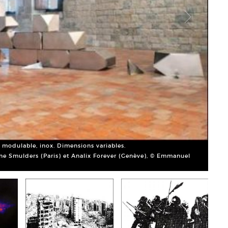
Emman
 modulable, inox. Dimensions variables.
Court
ine Smulders (Paris) et Analix Forever (Genève), © Emmanuel
Rége