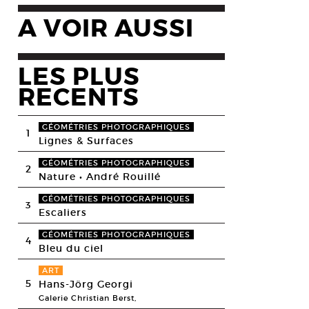
A VOIR AUSSI
LES PLUS
RECENTS
GÉOMÉTRIES PHOTOGRAPHIQUES
1
Lignes & Surfaces
GÉOMÉTRIES PHOTOGRAPHIQUES
2
Nature • André Rouillé
GÉOMÉTRIES PHOTOGRAPHIQUES
3
Escaliers
GÉOMÉTRIES PHOTOGRAPHIQUES
4
Bleu du ciel
ART
5
Hans-Jörg Georgi
Galerie Christian Berst,