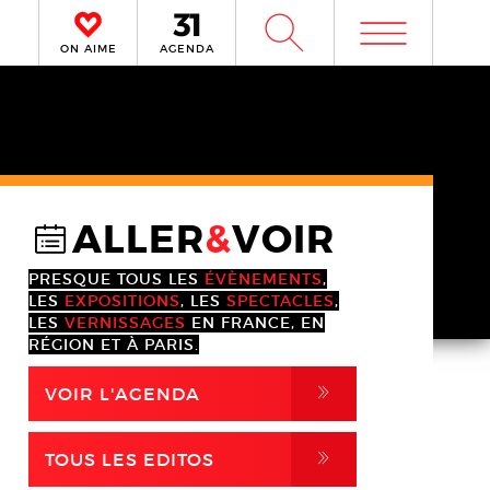
m
W
ON AIME
AGENDA
ALLER
&
VOIR
@
PRESQUE TOUS LES
ÉVÈNEMENTS
,
LES
EXPOSITIONS
, LES
SPECTACLES
,
LES
VERNISSAGES
EN FRANCE, EN
RÉGION ET À PARIS.
,
VOIR L'AGENDA
,
TOUS LES EDITOS