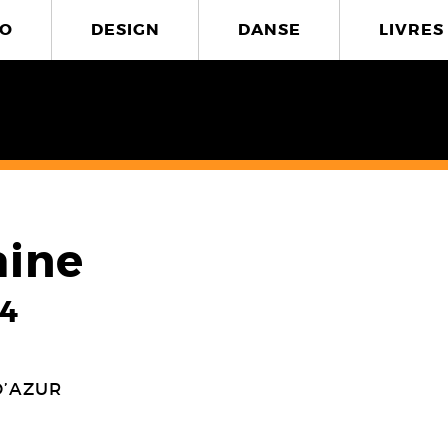
O
DESIGN
DANSE
LIVRES
aine
14
D’AZUR