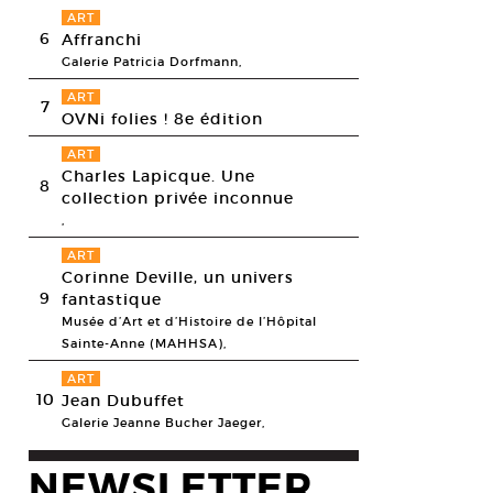
ART
6
Affranchi
Galerie Patricia Dorfmann,
ART
7
OVNi folies ! 8e édition
ART
Charles Lapicque. Une
8
collection privée inconnue
,
ART
Corinne Deville, un univers
9
uel Régent, Nébuleuse (détail), 2011. Peinture acrylique poncée sur toi
fantastique
esy galeries Bertrand Baraudou (Paris), Caroline Smulders (Paris) et A
Musée d’Art et d’Histoire de l’Hôpital
nt
Sainte-Anne (MAHHSA),
ART
10
Jean Dubuffet
Galerie Jeanne Bucher Jaeger,
NEWSLETTER