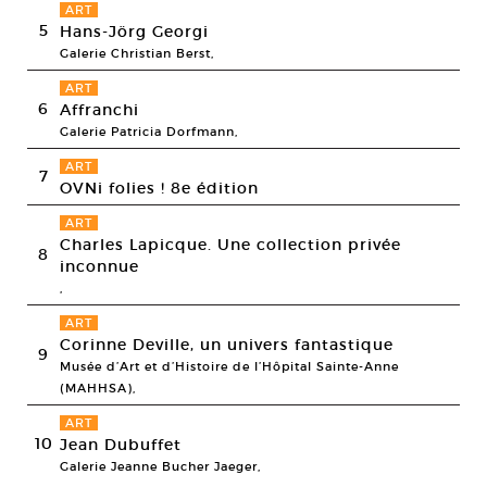
ART
5
Hans-Jörg Georgi
Galerie Christian Berst,
ART
6
Affranchi
Galerie Patricia Dorfmann,
ART
7
OVNi folies ! 8e édition
ART
Charles Lapicque. Une collection privée
8
inconnue
,
ART
Corinne Deville, un univers fantastique
9
Musée d’Art et d’Histoire de l’Hôpital Sainte-Anne
(MAHHSA),
ART
10
Jean Dubuffet
Galerie Jeanne Bucher Jaeger,