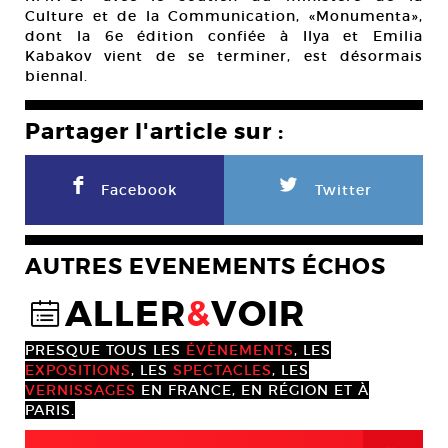
Culture et de la Communication, «Monumenta»,
dont la 6e édition confiée à Ilya et Emilia
Kabakov vient de se terminer, est désormais
biennal.
Partager l'article sur :
F
L
Facebook
Twitter
AUTRES EVENEMENTS ÉCHOS
ALLER
&
VOIR
@
PRESQUE TOUS LES
ÉVÈNEMENTS
, LES
EXPOSITIONS
, LES
SPECTACLES
, LES
VERNISSAGES
EN FRANCE, EN RÉGION ET À
PARIS.