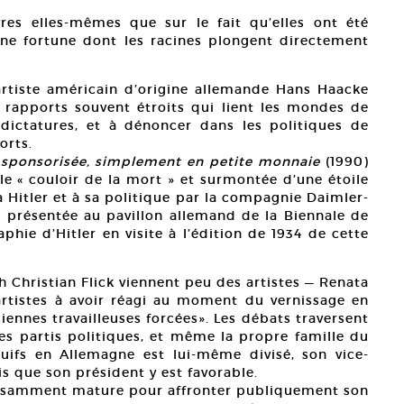
es elles-mêmes que sur le fait qu’elles ont été
une fortune dont les racines plongent directement
artiste américain d’origine allemande Hans Haacke
 rapports souvent étroits qui lient les mondes de
 dictatures, et à dénoncer dans les politiques de
orts.
t sponsorisée, simplement en petite monnaie
(1990)
le « couloir de la mort » et surmontée d’une étoile
 Hitler et à sa politique par la compagnie Daimler-
, présentée au pavillon allemand de la Biennale de
phie d’Hitler en visite à l’édition de 1934 de cette
ch Christian Flick viennent peu des artistes — Renata
artistes à avoir réagi au moment du vernissage en
iennes travailleuses forcées». Les débats traversent
les partis politiques, et même la propre famille du
juifs en Allemagne est lui-même divisé, son vice-
s que son président y est favorable.
ffisamment mature pour affronter publiquement son