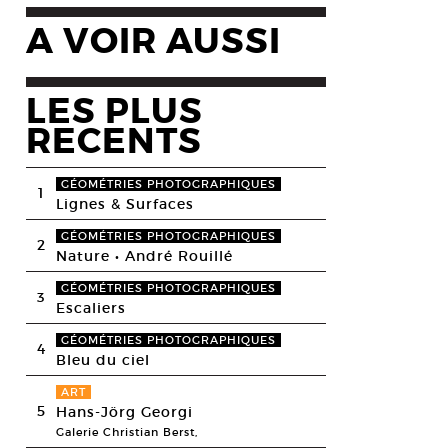
A VOIR AUSSI
LES PLUS
RECENTS
GÉOMÉTRIES PHOTOGRAPHIQUES
1
Lignes & Surfaces
GÉOMÉTRIES PHOTOGRAPHIQUES
2
Nature • André Rouillé
GÉOMÉTRIES PHOTOGRAPHIQUES
3
Escaliers
GÉOMÉTRIES PHOTOGRAPHIQUES
4
Bleu du ciel
ART
5
Hans-Jörg Georgi
Galerie Christian Berst,