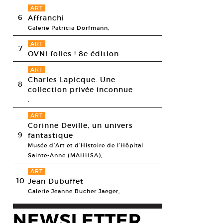
ART
6
Affranchi
Galerie Patricia Dorfmann,
ART
7
OVNi folies ! 8e édition
ART
Charles Lapicque. Une
8
collection privée inconnue
,
ART
Corinne Deville, un univers
9
fantastique
Musée d’Art et d’Histoire de l’Hôpital
Sainte-Anne (MAHHSA),
ART
10
Jean Dubuffet
Galerie Jeanne Bucher Jaeger,
NEWSLETTER