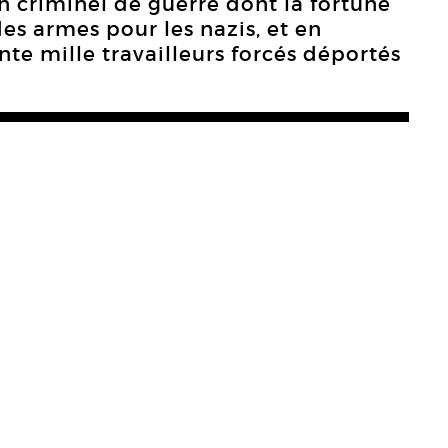
’un criminel de guerre dont la fortune
es armes pour les nazis, et en
te mille travailleurs forcés déportés