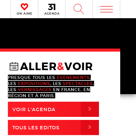
m
W
ON AIME
AGENDA
ALLER
&
VOIR
@
PRESQUE TOUS LES
ÉVÈNEMENTS
,
LES
EXPOSITIONS
, LES
SPECTACLES
,
LES
VERNISSAGES
EN FRANCE, EN
RÉGION ET À PARIS.
,
VOIR L'AGENDA
,
TOUS LES EDITOS