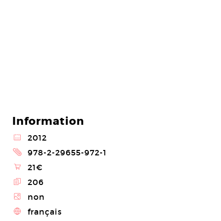
Information
@
2012
2
978-2-29655-972-1
\
21€
E
206
Z
non
4
français