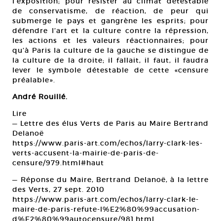
l’exposition; pour résister au climat détestable
de conservatisme, de réaction, de peur qui
submerge le pays et gangrène les esprits; pour
défendre l’art et la culture contre la répression,
les actions et les valeurs réactionnaires; pour
qu’à Paris la culture de la gauche se distingue de
la culture de la droite; il fallait, il faut, il faudra
lever le symbole détestable de cette «censure
préalable».
André Rouillé.
Lire
— Lettre des élus Verts de Paris au Maire Bertrand
Delanoë
https://www.paris-art.com/echos/larry-clark-les-
verts-accusent-la-mairie-de-paris-de-
censure/979.html#haut
— Réponse du Maire, Bertrand Delanoë, à la lettre
des Verts, 27 sept. 2010
https://www.paris-art.com/echos/larry-clark-le-
maire-de-paris-refute-l%E2%80%99accusation-
d%E2%80%99autocensure/981.html