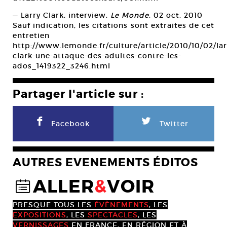
— Larry Clark, interview,
Le Monde
, 02 oct. 2010
Sauf indication, les citations sont extraites de cet
entretien
http://www.lemonde.fr/culture/article/2010/10/02/lar
clark-une-attaque-des-adultes-contre-les-
ados_1419322_3246.html
Partager l'article sur :
F
L
Facebook
Twitter
AUTRES EVENEMENTS ÉDITOS
ALLER
&
VOIR
@
PRESQUE TOUS LES
ÉVÈNEMENTS
, LES
EXPOSITIONS
, LES
SPECTACLES
, LES
VERNISSAGES
EN FRANCE, EN RÉGION ET À