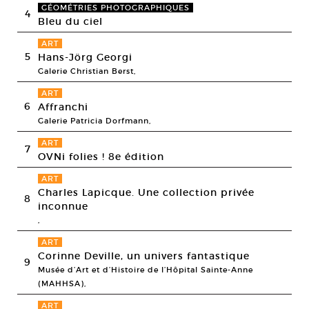
GÉOMÉTRIES PHOTOGRAPHIQUES
4
Bleu du ciel
ART
5
Hans-Jörg Georgi
Galerie Christian Berst,
ART
6
Affranchi
Galerie Patricia Dorfmann,
ART
7
OVNi folies ! 8e édition
ART
Charles Lapicque. Une collection privée
8
inconnue
,
ART
Corinne Deville, un univers fantastique
9
Musée d’Art et d’Histoire de l’Hôpital Sainte-Anne
(MAHHSA),
ART