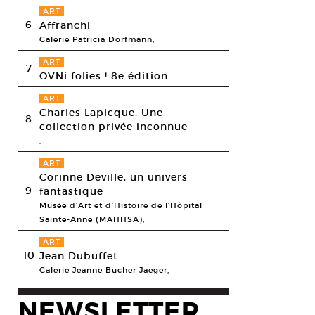
ART
6
Affranchi
Galerie Patricia Dorfmann,
ART
7
OVNi folies ! 8e édition
ART
Charles Lapicque. Une
8
collection privée inconnue
,
ART
Corinne Deville, un univers
9
fantastique
Musée d’Art et d’Histoire de l’Hôpital
Sainte-Anne (MAHHSA),
ART
10
Jean Dubuffet
Galerie Jeanne Bucher Jaeger,
NEWSLETTER