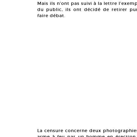
Mais ils n’ont pas suivi à la lettre l’exem
du public, ils ont décidé de retirer p
faire débat.
La censure concerne deux photographie
arme à feu par un homme en érection. 