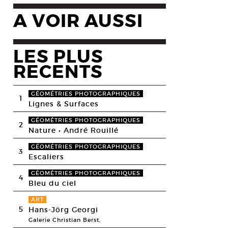
A VOIR AUSSI
LES PLUS
RECENTS
GÉOMÉTRIES PHOTOGRAPHIQUES
1
Lignes & Surfaces
GÉOMÉTRIES PHOTOGRAPHIQUES
2
Nature • André Rouillé
GÉOMÉTRIES PHOTOGRAPHIQUES
3
Escaliers
GÉOMÉTRIES PHOTOGRAPHIQUES
4
Bleu du ciel
ART
5
Hans-Jörg Georgi
Galerie Christian Berst,