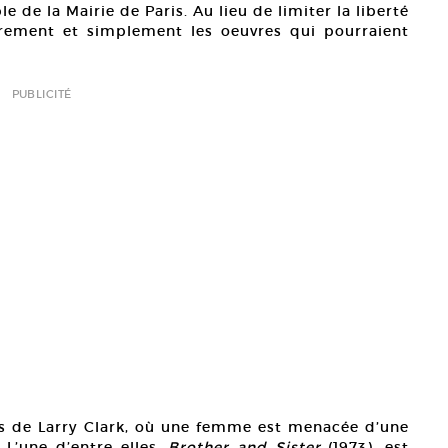
ple de la Mairie de Paris. Au lieu de limiter la liberté
urement et simplement les oeuvres qui pourraient
PUBLICITÉ
s de Larry Clark, où une femme est menacée d’une
L’une d’entre elles,
Brother and Sister
(1973), est