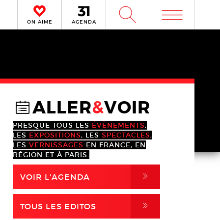
m
W
ON AIME
AGENDA
ALLER
&
VOIR
@
PRESQUE TOUS LES
ÉVÈNEMENTS
,
LES
EXPOSITIONS
, LES
SPECTACLES
,
LES
VERNISSAGES
EN FRANCE, EN
RÉGION ET À PARIS.
,
VOIR L'AGENDA
,
TOUS LES EDITOS