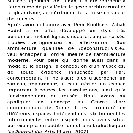
Musée Gugenheim de Bilbao, il a été reproché à
l’architecte de privilégier le geste architectural et
le gigantisme, au détriment de la mise en valeur
des œuvres.
Après avoir collaboré avec Rem Koolhass, Zahah
Hadid a en effet développé un style très
personnel, mêlant lignes sinueuses, angles cassés,
trouées vertigineuses et effets-miroir. Son
architecture, qualifiée de «déconstructiviste»,
veut échapper à l’ordre linéaire de l’architecture
moderne. Pour celle qui donne aussi dans la
mode et le design, la conception d’un musée est
de toute évidence influencée par l’art
contemporain: «Il ne s’agit plus d’accrocher un
tableau; maintenant, il faut dédier un espace
important à toutes les installations, ainsi qu’à
l’environnement du musée. Nous avons pu
appliquer ce concept au Centre d’art
contemporain de Rome. Il est structuré en
différents espaces indépendants, six immeubles
interconnectés entre lesquels nous avons situé,
par exemple, un auditorium et une bibliothèque»
(
Le Journal des Arts
, 19 avril 2002).