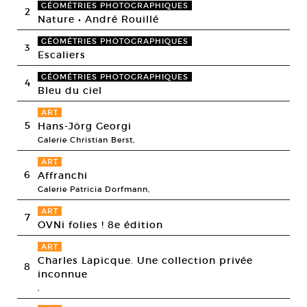
GÉOMÉTRIES PHOTOGRAPHIQUES
2
Nature • André Rouillé
GÉOMÉTRIES PHOTOGRAPHIQUES
3
Escaliers
GÉOMÉTRIES PHOTOGRAPHIQUES
4
Bleu du ciel
ART
5
Hans-Jörg Georgi
Galerie Christian Berst,
ART
6
Affranchi
Galerie Patricia Dorfmann,
ART
7
OVNi folies ! 8e édition
ART
Charles Lapicque. Une collection privée
8
inconnue
,