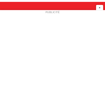
×
NEWSLETTER
PUBLICITÉ
L
A PROPOS
PLAN MEDIA
PARTENAIRES
CONTACT
© 2026 copyright