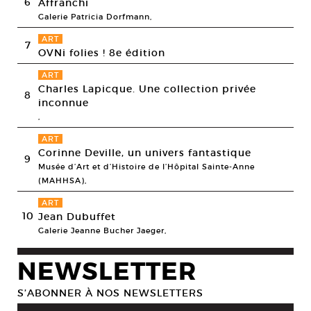
6
Affranchi
Galerie Patricia Dorfmann,
ART
7
OVNi folies ! 8e édition
ART
Charles Lapicque. Une collection privée
8
inconnue
,
ART
Corinne Deville, un univers fantastique
9
Musée d’Art et d’Histoire de l’Hôpital Sainte-Anne
(MAHHSA),
ART
10
Jean Dubuffet
Galerie Jeanne Bucher Jaeger,
NEWSLETTER
S’ABONNER À NOS NEWSLETTERS