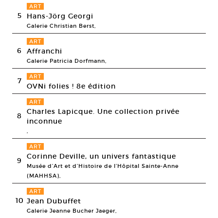
ART
5
Hans-Jörg Georgi
Galerie Christian Berst,
ART
6
Affranchi
Galerie Patricia Dorfmann,
ART
7
OVNi folies ! 8e édition
ART
Charles Lapicque. Une collection privée
8
inconnue
,
ART
Corinne Deville, un univers fantastique
9
Musée d’Art et d’Histoire de l’Hôpital Sainte-Anne
(MAHHSA),
ART
10
Jean Dubuffet
Galerie Jeanne Bucher Jaeger,