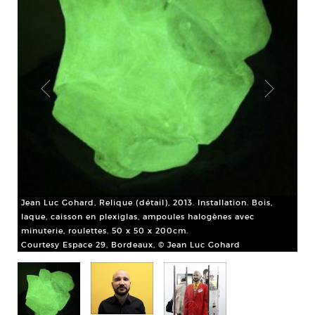
Jea
une
Cou
Jean Luc Gohard, Relique (détail), 2013. Installation. Bois,
laque, caisson en plexiglas, ampoules halogènes avec
minuterie, roulettes. 50 x 50 x 200cm.
et
Courtesy Espace 29, Bordeaux, © Jean Luc Gohard