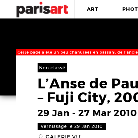
ART
PHOT
Cette page a été un peu chahutées en passant de l’ancie
Non classé
L’Anse de Pau
– Fuji City, 2
29 Jan
-
27 Mar 2010
Vernissage le 29 Jan 2010
GALERIE VU’
_