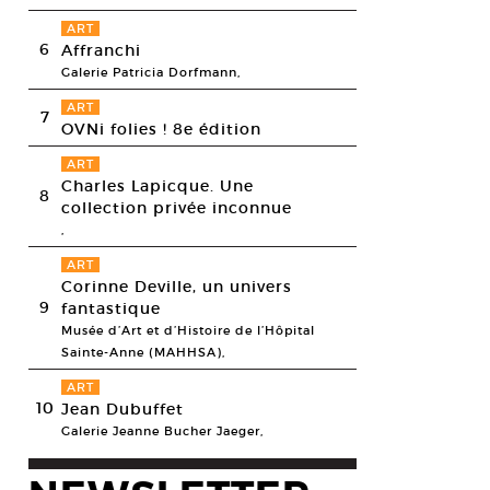
ART
6
Affranchi
Galerie Patricia Dorfmann,
ART
7
OVNi folies ! 8e édition
ART
Charles Lapicque. Une
8
collection privée inconnue
,
ART
Corinne Deville, un univers
9
fantastique
Musée d’Art et d’Histoire de l’Hôpital
Sainte-Anne (MAHHSA),
ART
10
Jean Dubuffet
Galerie Jeanne Bucher Jaeger,