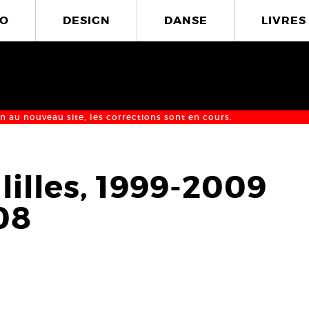
O
DESIGN
DANSE
LIVRES
n au nouveau site, les corrections sont en cours.
lilles, 1999-2009
008