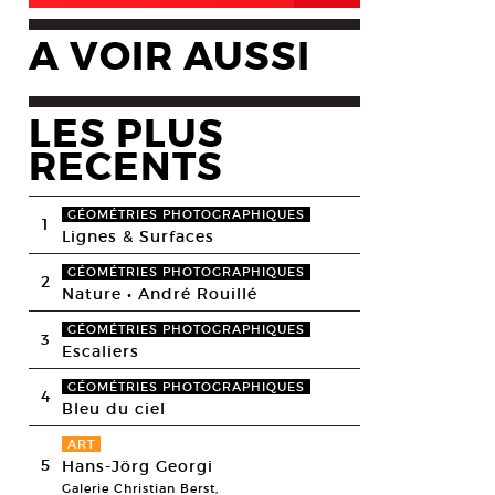
A VOIR AUSSI
LES PLUS
RECENTS
GÉOMÉTRIES PHOTOGRAPHIQUES
1
Lignes & Surfaces
GÉOMÉTRIES PHOTOGRAPHIQUES
2
Nature • André Rouillé
GÉOMÉTRIES PHOTOGRAPHIQUES
3
Escaliers
GÉOMÉTRIES PHOTOGRAPHIQUES
4
Bleu du ciel
ART
5
Hans-Jörg Georgi
Galerie Christian Berst,