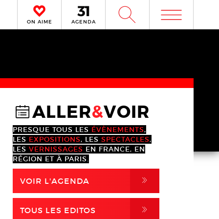
m
W
ON AIME
AGENDA
ALLER
&
VOIR
@
PRESQUE TOUS LES
ÉVÈNEMENTS
,
LES
EXPOSITIONS
, LES
SPECTACLES
,
LES
VERNISSAGES
EN FRANCE, EN
RÉGION ET À PARIS.
,
VOIR L'AGENDA
,
TOUS LES EDITOS