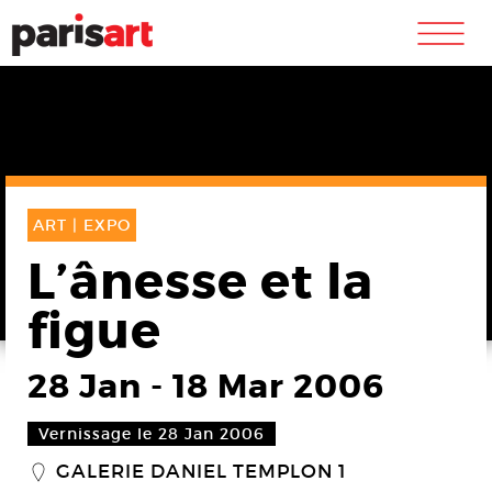
m
ART |
EXPO
L’ânesse et la
figue
28 Jan
-
18 Mar 2006
Vernissage le 28 Jan 2006
GALERIE DANIEL TEMPLON 1
_