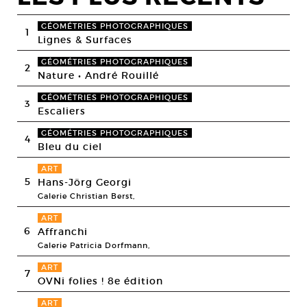
GÉOMÉTRIES PHOTOGRAPHIQUES
1
Lignes & Surfaces
GÉOMÉTRIES PHOTOGRAPHIQUES
2
Nature • André Rouillé
GÉOMÉTRIES PHOTOGRAPHIQUES
3
Escaliers
GÉOMÉTRIES PHOTOGRAPHIQUES
4
Bleu du ciel
ART
5
Hans-Jörg Georgi
Galerie Christian Berst,
ART
6
Affranchi
Galerie Patricia Dorfmann,
ART
7
OVNi folies ! 8e édition
ART