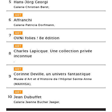
5
Hans-Jörg Georgi
Galerie Christian Berst,
ART
6
Affranchi
Galerie Patricia Dorfmann,
ART
7
OVNi folies ! 8e édition
ART
Charles Lapicque. Une collection privée
8
inconnue
,
ART
Corinne Deville, un univers fantastique
9
Musée d’Art et d’Histoire de l’Hôpital Sainte-Anne
(MAHHSA),
ART
10
Jean Dubuffet
Galerie Jeanne Bucher Jaeger,