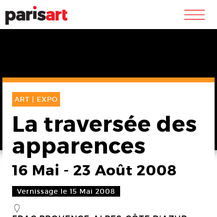
m
ART |
EXPO
La traversée des
apparences
16 Mai
-
23 Août 2008
Vernissage le 15 Mai 2008
_